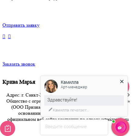
Отправить заявку
Заказать звонок
Крива Марья
Камилла
Арт-менеджер
Адрес: г. Санкт-Петербург 8-800-350-94-36 Бесплатный РФ
Здравствуйте!
Общество с ограниченной ответственностью «Признание»
(ООО Признание) осуществляет свою деятельность на
Камилла
печатает...
основании публичной оферты, размещенной на
официальном веб-сайте компании по адресу artpriznanie.ru
office@artpriznanie.ru
Введите сообщение