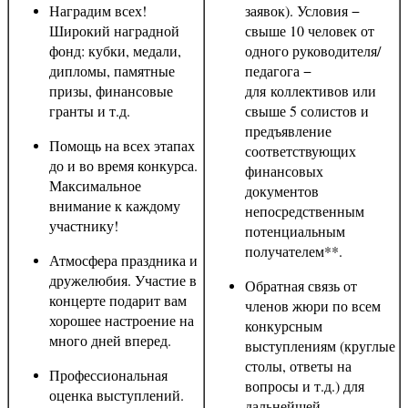
Наградим всех!
заявок). Условия −
Широкий наградной
свыше 10 человек от
фонд: кубки, медали,
одного руководителя/
дипломы, памятные
педагога −
призы, финансовые
для коллективов или
гранты и т.д.
свыше 5 солистов и
предъявление
Помощь на всех этапах
соответствующих
до и во время конкурса.
финансовых
Максимальное
документов
внимание к каждому
непосредственным
участнику!
потенциальным
получателем**.
Атмосфера праздника и
дружелюбия. Участие в
Обратная связь от
концерте подарит вам
членов жюри по всем
хорошее настроение на
конкурсным
много дней вперед.
выступлениям (круглые
столы, ответы на
Профессиональная
вопросы и т.д.) для
оценка выступлений.
дальнейшей