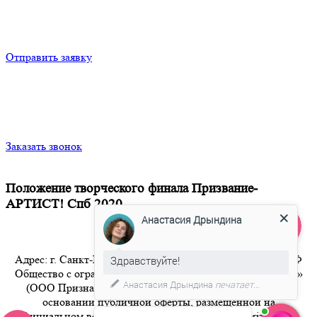
Отправить заявку
Заказать звонок
Положение творческого финала Призвание-
АРТИСТ! Спб 2020
Анастасия Дрындина
Адрес: г. Санкт-Петербург 8-800-350-94-36 Бесплатный РФ
Здравствуйте!
Общество с ограниченной ответственностью «Признание»
Анастасия Дрындина
печатает...
(ООО Признание) осуществляет свою деятельность на
основании публичной оферты, размещенной на
официальном веб-сайте компании по адресу artpriznanie.ru