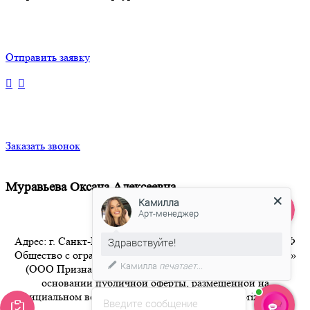
Отправить заявку
Заказать звонок
Муравьева Оксана Алексеевна
Камилла
Арт-менеджер
Адрес: г. Санкт-Петербург 8-800-350-94-36 Бесплатный РФ
Здравствуйте!
Общество с ограниченной ответственностью «Признание»
Камилла
печатает...
(ООО Признание) осуществляет свою деятельность на
основании публичной оферты, размещенной на
официальном веб-сайте компании по адресу artpriznanie.ru
Введите сообщение