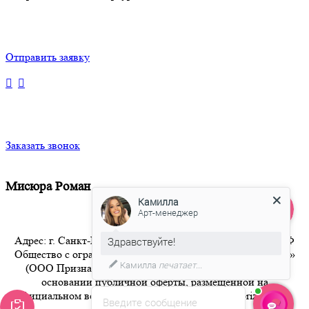
Отправить заявку
Заказать звонок
Мисюра Роман
Камилла
Арт-менеджер
Адрес: г. Санкт-Петербург 8-800-350-94-36 Бесплатный РФ
Здравствуйте!
Общество с ограниченной ответственностью «Признание»
Камилла
печатает...
(ООО Признание) осуществляет свою деятельность на
основании публичной оферты, размещенной на
официальном веб-сайте компании по адресу artpriznanie.ru
Введите сообщение