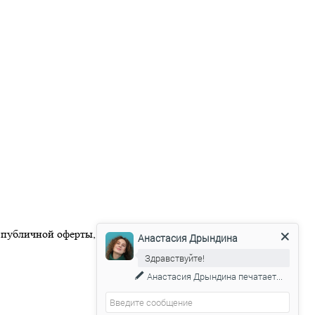
 публичной оферты, размещенной на официальном веб-сайте
Анастасия Дрындина
Здравствуйте!
Анастасия Дрындина
печатает...