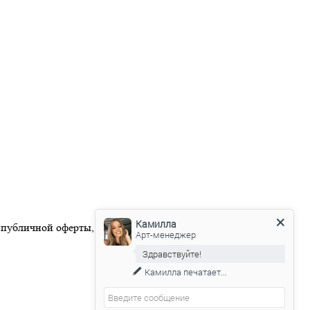
Камилла
 публичной оферты, размещенной на официальном веб-сайте
Арт-менеджер
Здравствуйте!
Камилла
печатает...