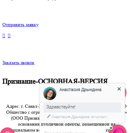
Отправить заявку
Заказать звонок
Признание-ОСНОВНАЯ-ВЕРСИЯ
Анастасия Дрындина
Адрес: г. Санкт-Петербург 8-800-350-94-36 Бесплатный РФ
Здравствуйте!
Общество с ограниченной ответственностью «Признание»
Анастасия Дрындина
печатает...
(ООО Признание) осуществляет свою деятельность на
основании публичной оферты, размещенной на
официальном веб-сайте компании по адресу artpriznanie.ru
Введите сообщение