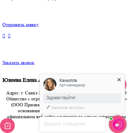
Отправить заявку
Заказать звонок
Юнеева Елена Андреевна
Камилла
Арт-менеджер
Адрес: г. Санкт-Петербург 8-800-350-94-36 Бесплатный РФ
Здравствуйте!
Общество с ограниченной ответственностью «Признание»
(ООО Признание) осуществляет свою деятельность на
Камилла
печатает...
основании публичной оферты, размещенной на
официальном веб-сайте компании по адресу artpriznanie.ru
office@artpriznanie.ru
Введите сообщение