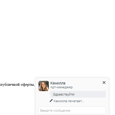
Камилла
 публичной оферты, размещенной на официальном веб-сайте
Арт-менеджер
Здравствуйте!
Камилла
печатает...