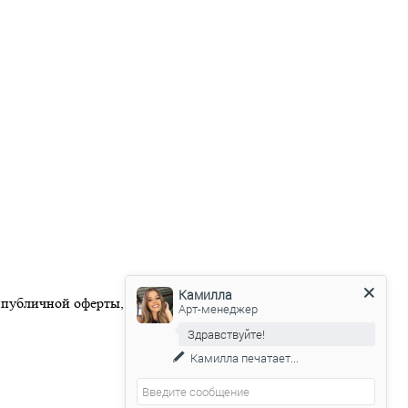
Камилла
 публичной оферты, размещенной на официальном веб-сайте
Арт-менеджер
Здравствуйте!
Камилла
печатает...