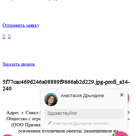
Отправить заявку
Заказать звонок
5f77cac469d246a08889f9866ab2d229.jpg-profi_a34-
240
Анастасия Дрындина
Адрес: г. Санкт-Петербург 8-800-350-94-36 Бесплатный РФ
Здравствуйте!
Общество с ограниченной ответственностью «Признание»
Анастасия Дрындина
печатает...
(ООО Признание) осуществляет свою деятельность на
основании публичной оферты, размещенной на