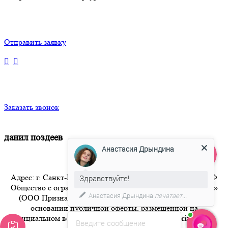
Отправить заявку
Заказать звонок
данил поздеев
Анастасия Дрындина
Адрес: г. Санкт-Петербург 8-800-350-94-36 Бесплатный РФ
Здравствуйте!
Общество с ограниченной ответственностью «Признание»
Анастасия Дрындина
печатает...
(ООО Признание) осуществляет свою деятельность на
основании публичной оферты, размещенной на
официальном веб-сайте компании по адресу artpriznanie.ru
Введите сообщение