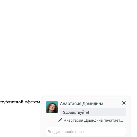
 публичной оферты, размещенной на официальном веб-сайте
Анастасия Дрындина
Здравствуйте!
Анастасия Дрындина
печатает...