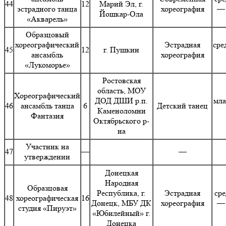
44
12
Марий Эл, г.
эстрадного танца
хореография
— 
Йошкар-Ола
«Акварель»
Образцовый
хореографический
Эстрадная
сре
45
12
г. Пушкин
ансамбль
хореография
«Лукоморье»
Ростовская
область, МОУ
Хореографический
ДОД ДШИ р.п.
мла
46
ансамбль танца
6
Детский танец
Каменоломни
Фантазия
Октябрьского р-
на
Участник на
47
—
—
утверждении
Донецкая
Народная
Образцовая
Республика, г.
Эстрадная
сре
48
хореографическая
16
Донецк, МБУ ДК
хореография
— 
студия «Пируэт»
«Юбилейный» г.
Донецка