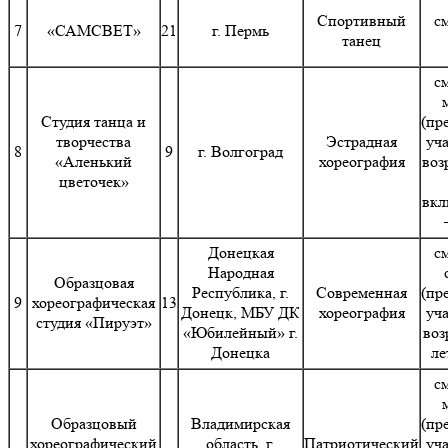
Спортивный
с
7
«САМСВЕТ»
21
г. Пермь
танец
с
Студия танца и
(пр
творчества
Эстрадная
уч
8
9
г. Волгоград
«Аленький
хореография
воз
цветочек»
вкл
Донецкая
с
Народная
Образцовая
Республика, г.
Современная
(пр
9
хореографическая
13
Донецк, МБУ ДК
хореография
уч
студия «Пируэт»
«Юбилейный» г.
воз
Донецка
ле
с
Образцовый
Владимирская
(пр
хореографический
область, г.
Патриотический
уч