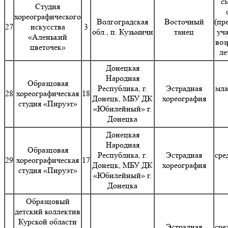
с
Студия
хореографического
Волгоградская
Восточный
(пр
27
искусства
3
обл., п. Кузьмичи
танец
уч
«Аленький
воз
цветочек»
ле
Донецкая
Народная
Образцовая
Республика, г.
Эстрадная
мла
28
хореографическая
18
Донецк, МБУ ДК
хореография
студия «Пируэт»
«Юбилейный» г.
Донецка
Донецкая
Народная
Образцовая
Республика, г.
Эстрадная
сре
29
хореографическая
17
Донецк, МБУ ДК
хореография
студия «Пируэт»
«Юбилейный» г.
Донецка
Образцовый
детский коллектив
Курской области
Эстрадная
сре