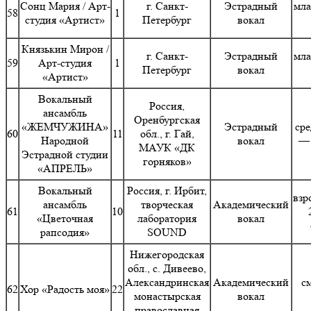
Сонц Мария / Арт-
г. Санкт-
Эстрадный
мла
58
1
студия «Артист»
Петербург
вокал
Князькин Мирон /
г. Санкт-
Эстрадный
мла
59
Арт-студия
1
Петербург
вокал
«Артист»
Вокальный
Россия,
ансамбль
Оренбургская
«ЖЕМЧУЖИНА»
Эстрадный
сре
60
11
обл., г. Гай,
Народной
вокал
— 
МАУК «ДК
Эстрадной студии
горняков»
«АПРЕЛЬ»
Вокальный
Россия, г. Ирбит,
взр
ансамбль
творческая
Академический
61
10
«Цветочная
лаборатория
вокал
рапсодия»
SOUND
Нижегородская
обл., с. Дивеево,
Александринская
Академический
с
62
Хор «Радость моя»
22
монастырская
вокал
православная