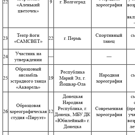
22
9
г. Волгоград
«Аленький
хореография
воз
цветочек»
вкл
Театр йоги
Спортивный
с
23
22
г. Пермь
«САМСВЕТ»
танец
Участник на
24
—
—
утверждении
Образцовый
Республика
ансамбль
Народная
с
25
19
Марий Эл, г.
эстрадного танца
хореография
Йошкар-Ола
«Акварель»
Донецкая
с
Народная
Образцовая
Республика, г.
Современная
(пр
26
хореографическая
12
Донецк, МБУ ДК
хореография
уч
студия «Пируэт»
«Юбилейный» г.
воз
Донецка
ле