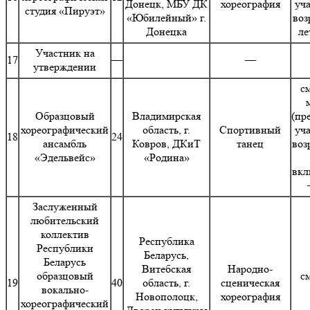
Донецк, МБУ ДК
хореография
уч
студия «Пируэт»
«Юбилейный» г.
воз
Донецка
ле
Участник на
17
—
—
утверждении
с
Образцовый
Владимирская
(пр
хореографический
область, г.
Спортивный
уч
18
24
ансамбль
Ковров, ДКиТ
танец
воз
«Эдельвейс»
«Родина»
вкл
Заслуженный
любительский
коллектив
Республика
Республики
Беларусь,
Беларусь
Витебская
Народно-
образцовый
с
19
40
область, г.
сценическая
вокально-
Новополоцк,
хореография
хореографический