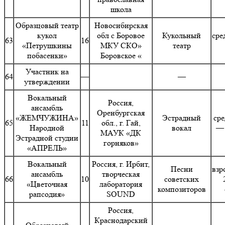
школа
Образцовый театр
Новосибирская
кукол
обл с Боровое
Кукольный
сре
63
16
«Петрушкины
МКУ СКО»
театр
побасенки»
Боровское «
Участник на
64
—
—
утверждении
Вокальный
Россия,
ансамбль
Оренбургская
«ЖЕМЧУЖИНА»
Эстрадный
сре
65
11
обл., г. Гай,
Народной
вокал
— 
МАУК «ДК
Эстрадной студии
горняков»
«АПРЕЛЬ»
Вокальный
Россия, г. Ирбит,
Песни
взр
ансамбль
творческая
66
10
советских
«Цветочная
лаборатория
композиторов
рапсодия»
SOUND
Россия,
Краснодарский