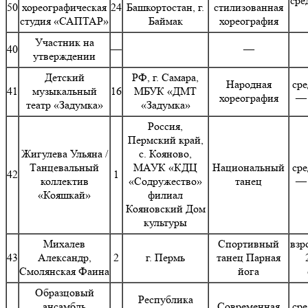
сре
50
хореографическая
24
Башкортостан, г.
стилизованная
студия «САПТАР»
Баймак
хореография
Участник на
40
—
—
утверждении
Детский
РФ, г. Самара,
Народная
сре
41
музыкальный
16
МБУК «ДМТ
хореография
— 
театр «Задумка»
«Задумка»
Россия,
Пермский край,
Жигулева Ульяна /
с. Кояново,
Танцевальный
МАУК «КДЦ
Национальный
сре
42
1
коллектив
«Содружество»
танец
— 
«Кояшкай»
филиал
Кояновский Дом
культуры
Михалев
Спортивный
взр
43
Александр,
2
г. Пермь
танец Парная
Смолянская Фаина
йога
Образцовый
Республика
ансамбль
Современная
сре