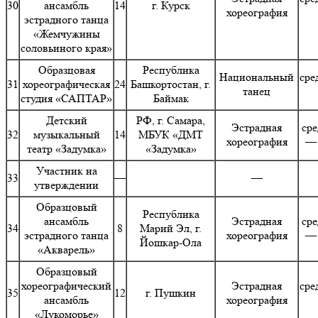
30
ансамбль
14
г. Курск
хореография
эстрадного танца
«Жемчужины
соловьиного края»
Образцовая
Республика
Национальный
сре
31
хореографическая
24
Башкортостан, г.
танец
студия «САПТАР»
Баймак
Детский
РФ, г. Самара,
Эстрадная
сре
32
музыкальный
14
МБУК «ДМТ
хореография
— 
театр «Задумка»
«Задумка»
Участник на
33
—
—
утверждении
Образцовый
Республика
ансамбль
Эстрадная
сре
34
8
Марий Эл, г.
эстрадного танца
хореография
— 
Йошкар-Ола
«Акварель»
Образцовый
хореографический
Эстрадная
сре
35
12
г. Пушкин
ансамбль
хореография
«Лукоморье»