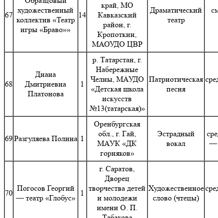
Образцовый
край, МО
художественный
Драматический
с
67
14
Кавказский
коллектив «Театр
театр
район, г.
игры «Браво»»
Кропоткин,
МАОУДО ЦВР
р. Татарстан, г.
Набережные
Диана
Челны, МАУДО
Патриотическая
сре
68
Дмитриевна
1
«Детская школа
песня
Платонова
искусств
№13(татарская)»
Оренбургская
обл., г. Гай,
Эстрадный
сре
69
Разгуляева Полина
1
МАУК «ДК
вокал
— 
горняков»
г. Саратов,
Дворец
Погосов Георгий
творчества детей
Художественное
сре
70
1
— театр «Глобус»
и молодежи
слово (чтецы)
имени О. П.
Табакова