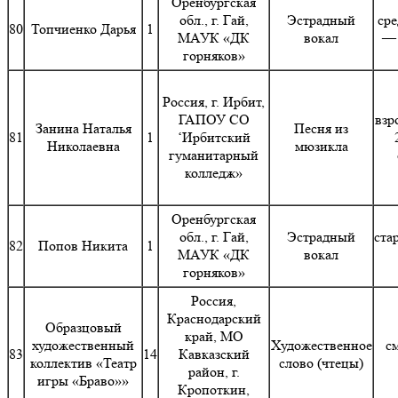
Оренбургская
обл., г. Гай,
Эстрадный
сре
80
Топчиенко Дарья
1
МАУК «ДК
вокал
— 
горняков»
Россия, г. Ирбит,
ГАПОУ СО
взр
Занина Наталья
Песня из
81
1
‘Ирбитский
Николаевна
мюзикла
гуманитарный
колледж»
Оренбургская
обл., г. Гай,
Эстрадный
ста
82
Попов Никита
1
МАУК «ДК
вокал
горняков»
Россия,
Краснодарский
Образцовый
край, МО
художественный
Художественное
с
83
14
Кавказский
коллектив «Театр
слово (чтецы)
район, г.
игры «Браво»»
Кропоткин,