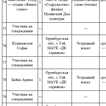
74
1
— студия «Живое
«Содружество»
слово (чтецы)
слово»
филиал
Мулянский Дом
культуры
Участник на
75
—
—
утверждении
Оренбургская
Куликовская
обл., г. Гай,
Эстрадный
сре
76
1
Софья
МАУК «ДК
вокал
— 
горняков»
Участник на
77
утверждении
Оренбургская
обл., г. Гай,
Эстрадный
сре
78
Бойко Арина
1
МАУК «ДК
вокал
— 
горняков»
Участник на
79
—
—
утверждении