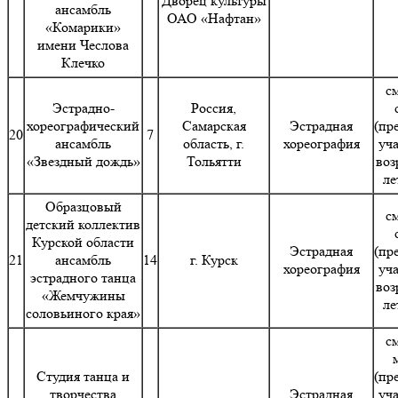
Дворец культуры
ансамбль
ОАО «Нафтан»
«Комарики»
имени Чеслова
Клечко
с
Эстрадно-
Россия,
хореографический
Самарская
Эстрадная
(пр
20
7
ансамбль
область, г.
хореография
уч
«Звездный дождь»
Тольятти
воз
ле
Образцовый
с
детский коллектив
Курской области
Эстрадная
(пр
21
ансамбль
14
г. Курск
хореография
уч
эстрадного танца
воз
«Жемчужины
ле
соловьиного края»
с
Студия танца и
(пр
творчества
Эстрадная
уч