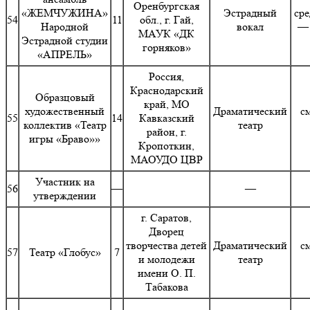
Оренбургская
«ЖЕМЧУЖИНА»
Эстрадный
сре
54
11
обл., г. Гай,
Народной
вокал
— 
МАУК «ДК
Эстрадной студии
горняков»
«АПРЕЛЬ»
Россия,
Краснодарский
Образцовый
край, МО
художественный
Драматический
с
55
14
Кавказский
коллектив «Театр
театр
район, г.
игры «Браво»»
Кропоткин,
МАОУДО ЦВР
Участник на
56
—
—
утверждении
г. Саратов,
Дворец
творчества детей
Драматический
с
57
Театр «Глобус»
7
и молодежи
театр
имени О. П.
Табакова