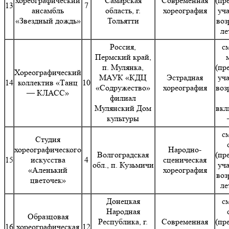
хореографический
Самарская
Современная
(пр
13
7
ансамбль
область, г.
хореография
уч
«Звездный дождь»
Тольятти
воз
ле
Россия,
с
Пермский край,
п. Мулянка,
(пр
Хореографический
МАУК «КДЦ
Эстрадная
уч
14
коллектив «Танц
10
«Содружество»
хореография
воз
— КЛАСС»
филиал
Мулянский Дом
вкл
культуры
с
Студия
хореографического
Народно-
Волгоградская
(пр
15
искусства
4
сценическая
обл., п. Кузьмичи
уч
«Аленький
хореография
воз
цветочек»
ле
Донецкая
с
Народная
Образцовая
Республика, г.
Современная
(пр
16
хореографическая
12