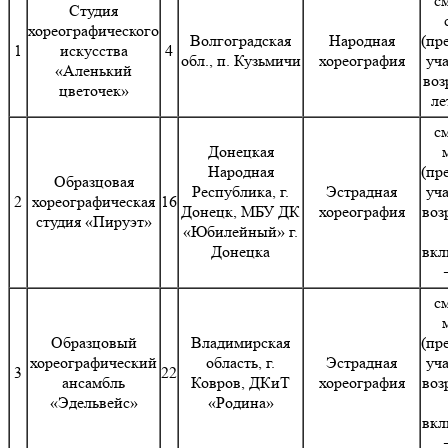
с
Студия
хореографического
Волгоградская
Народная
(пр
1
искусства
4
обл., п. Кузьмичи
хореография
уч
«Аленький
воз
цветочек»
ле
с
Донецкая
Народная
(пр
Образцовая
Республика, г.
Эстрадная
уч
2
хореографическая
16
Донецк, МБУ ДК
хореография
воз
студия «Пируэт»
«Юбилейный» г.
Донецка
вкл
с
Образцовый
Владимирская
(пр
хореографический
область, г.
Эстрадная
уч
3
22
ансамбль
Ковров, ДКиТ
хореография
воз
«Эдельвейс»
«Родина»
вкл