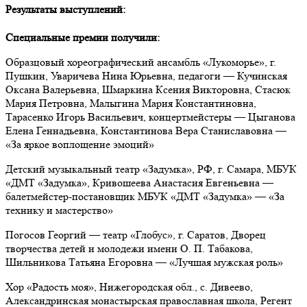
Результаты выступлений:
Специальные премии получили:
Образцовый хореографический ансамбль «Лукоморье», г.
Пушкин, Уваричева Нина Юрьевна, педагоги — Кучинская
Оксана Валерьевна, Шмаркина Ксения Викторовна, Стасюк
Мария Петровна, Малыгина Мария Константиновна,
Тарасенко Игорь Васильевич, концертмейстеры — Цыганова
Елена Геннадьевна, Константинова Вера Станиславовна —
«За яркое воплощение эмоций»
Детский музыкальный театр «Задумка», РФ, г. Самара, МБУК
«ДМТ «Задумка», Кривошеева Анастасия Евгеньевна —
балетмейстер-постановщик МБУК «ДМТ «Задумка» — «За
технику и мастерство»
Погосов Георгий — театр «Глобус», г. Саратов, Дворец
творчества детей и молодежи имени О. П. Табакова,
Шильникова Татьяна Егоровна — «Лучшая мужская роль»
Хор «Радость моя», Нижегородская обл., с. Дивеево,
Александринская монастырская православная школа, Регент