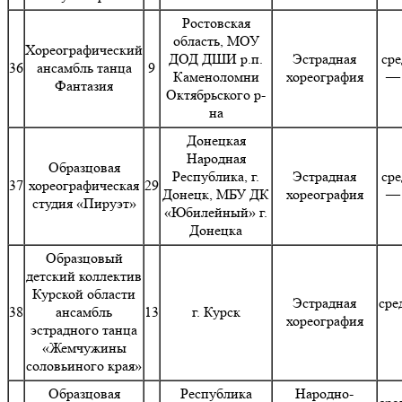
Ростовская
область, МОУ
Хореографический
ДОД ДШИ р.п.
Эстрадная
сре
36
ансамбль танца
9
Каменоломни
хореография
— 
Фантазия
Октябрьского р-
на
Донецкая
Народная
Образцовая
Республика, г.
Эстрадная
сре
37
хореографическая
29
Донецк, МБУ ДК
хореография
— 
студия «Пируэт»
«Юбилейный» г.
Донецка
Образцовый
детский коллектив
Курской области
Эстрадная
сре
38
ансамбль
13
г. Курск
хореография
эстрадного танца
«Жемчужины
соловьиного края»
Образцовая
Республика
Народно-