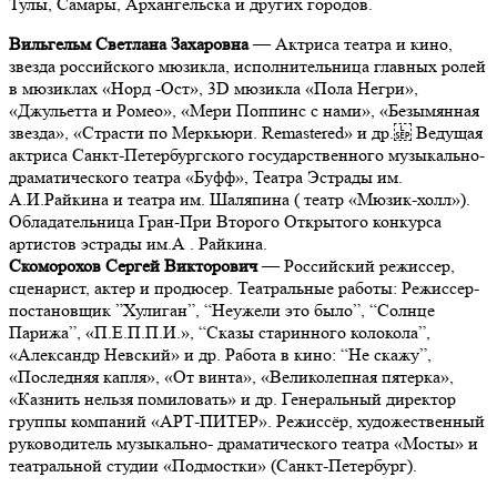
Тулы, Самары, Архангельска и других городов.
Вильгельм Светлана Захаровна
— Актриса театра и кино,
звезда российского мюзикла, исполнительница главных ролей
в мюзиклах «Норд -Ост», 3D мюзикла «Пола Негри»,
«Джульетта и Ромео», «Мери Поппинс с нами», «Безымянная
звезда», «Страсти по Меркьюри. Remastered» и др. Ведущая
актриса Санкт-Петербургского государственного музыкально-
драматического театра «Буфф», Театра Эстрады им.
А.И.Райкина и театра им. Шаляпина ( театр «Мюзик-холл»).
Обладательница Гран-При Второго Открытого конкурса
артистов эстрады им.А . Райкина.
Скоморохов Сергей Викторович
—
Российский режиссер,
сценарист, актер и продюсер. Театральные работы: Режиссер-
постановщик ”Хулиган”, “Неужели это было”, “Солнце
Парижа”, «П.Е.П.П.И.», “Сказы старинного колокола”,
«Александр Невский» и др. Работа в кино: “Не скажу”,
«Последняя капля», «От винта», «Великолепная пятерка»,
«Казнить нельзя помиловать» и др. Генеральный директор
группы компаний «АРТ-ПИТЕР». Режиссёр, художественный
руководитель музыкально- драматического театра «Мосты» и
театральной студии «Подмостки» (Санкт-Петербург).