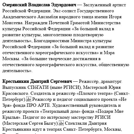
Озерянский Владислав Эдуардович
— Заслуженный артист
Российской Федерации. Экс-солист Государственного
Академического Ансамбля народного танца имени Игоря
Моисеева. Награжден Почетной Грамотой Министерства
культуры Российской Федерации «За большой вклад в
развитие культуры, многолетнюю плодотворную
деятельность», Благодарностями Министра культуры
Российской Федерации «За большой вклад и развитие
отечественного хореографического искусства» и Мэра
Москвы. «За большие творческие достижения в
отечественного хореографического искусства, общественную
деятельность».
Крестьянкин Дмитрий Сергеевич
—
Режиссёр, драматург.
Выпускник СПбГАТИ (ныне РГИСИ), Мастерской Юрия
Красовского. Создатель и режиссёр «Плохого театра» (Санкт-
Петербург). Режиссёр и педагог социального проекта «Не
Зря» фонда ПРО АРТЕ. Художественный руководитель и
режиссёр проекта «Театральный дом» фонда «Подари Мне
Крылья». Педагог по актёрскому мастерству РГИСИ
(Мастерская Сергея Бызгу). Спектакли Дмитрия
Крестьянкина идут в театрах Санкт- Петербурга, Москвы,