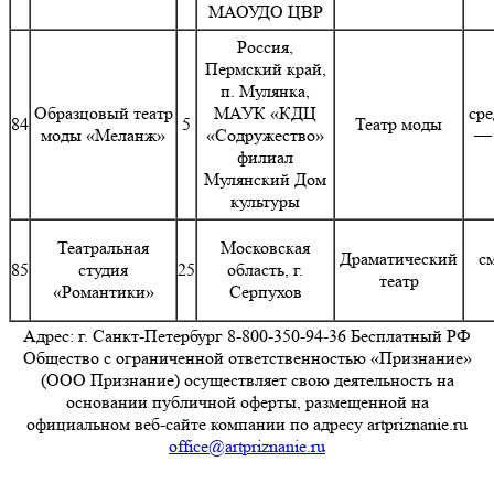
МАОУДО ЦВР
Россия,
Пермский край,
п. Мулянка,
Образцовый театр
МАУК «КДЦ
сре
84
5
Театр моды
моды «Меланж»
«Содружество»
— 
филиал
Мулянский Дом
культуры
Театральная
Московская
Драматический
с
85
студия
25
область, г.
театр
«Романтики»
Серпухов
Адрес: г. Санкт-Петербург 8-800-350-94-36 Бесплатный РФ
Общество с ограниченной ответственностью «Признание»
(ООО Признание) осуществляет свою деятельность на
основании публичной оферты, размещенной на
официальном веб-сайте компании по адресу artpriznanie.ru
office@artpriznanie.ru