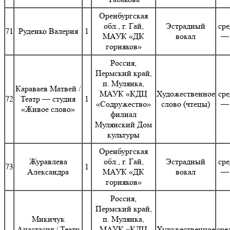
Оренбургская
обл., г. Гай,
Эстрадный
сре
71
Руденко Валерия
1
МАУК «ДК
вокал
— 
горняков»
Россия,
Пермский край,
п. Мулянка,
Караваев Матвей /
МАУК «КДЦ
Художественное
сре
72
Театр — студия
1
«Содружество»
слово (чтецы)
— 
«Живое слово»
филиал
Мулянский Дом
культуры
Оренбургская
Журавлева
обл., г. Гай,
Эстрадный
сре
73
1
Александра
МАУК «ДК
вокал
— 
горняков»
Россия,
Пермский край,
Микичук
п. Мулянка,
Анастасия / Театр
МАУК «КДЦ
Художественное
сре