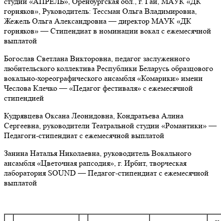
студии «АПРЕЛЬ», Оренбургская обл., г. Гай, МАУК «ДК
горняков», Руководитель: Тессман Ольга Владимировна,
Жежель Ольга Александровна — директор МАУК «ДК
горняков» — Стипендиат в номинации вокал с ежемесячной
выплатой
Богослав Светлана Викторовна, педагог заслуженного
любительского коллектива Республики Беларусь образцового
вокально-хореографического ансамбля «Комарики» имени
Чеслова Клечко — «Педагог фестиваля» с ежемесячной
стипендией
Кудрявцева Оксана Леонидовна, Кондратьева Алина
Сергеевна, руководители Театральной студии «Романтики» —
Педагоги-стипендиат с ежемесячной выплатой
Занина Наталья Николаевна, руководитель Вокального
ансамбля «Цветочная рапсодия», г. Ирбит, творческая
лаборатория SOUND — Педагог-стипендиат с ежемесячной
выплатой