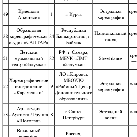
Кулешова
Эстрадная
сре
49
1
г. Курск
Анастасия
хореография
Образцовая
Республика
Национальный
сре
28
хореографическая
24
Башкортостан, г.
танец
студия «САПТАР»
Баймак
Детский
РФ, г. Самара,
сре
51
музыкальный
22
МБУК «ДМТ
Street dance
— 
театр «Задумка»
«Задумка»
ЛО г.Кировск
Хореографическое
МБОУДО
Эстрадная
мла
52
объединение
9
«Районый Центр
хореография
«Карамельки’
Дополнительного
образования»
Арт-студия
г. Санкт-
Эстрадный
мла
53
«Артист» / Группа
8
Петербург
вокал
«Шоколад»
Вокальный
Россия,
ансамбль