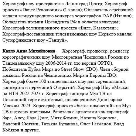
Хореограф шоу-пространства Ленинград Центр; Хореограф
проекта «Dance Революция» (1 канал); Обладатель серебряной
медали международного конкурса хореографов DAP (Италия);
Обладатель премии Президента РФ в области культуры;
Хореограф телевизионного проекта «Биле, Казахстан»;
Хореограф-постановщик телевизионных шоу Первого канала;
Суперфиналист шоу «Танцуй».
Каллэ Анна Михайловна
— Хореограф, продюсер, режиссёр
хореографических шоу. Многократная Чемпионка России по
Танцевальному шоу 2006-2014 гг. (по версии ОРТО).
Победитель Кубка Мира по Street Show (IDO). Член сборной
команды России на Чемпионатах Мира и Европы IDO.
Хореограф более 100 танцевальных шоу для соревнований,
концертов и церемоний Открытий. Хореограф Шоу «Маска»
на НТВ 2022-2023 г. Хореограф концерта Муз ТВ на
Поклонной горе с артистами, посвященному Дню города
Москвы 2023. Хореограф проекта «Битва поколений» на Муз
ТВ и других программ. Работала с артистами как хореограф:
Зара, Алсу, Лада Дэнс, Митя Фомин, Наташа Королева,
Валерий Сюткин, Татьяна Буланова, Олег Газманов, Влад
Кобяков и другие.