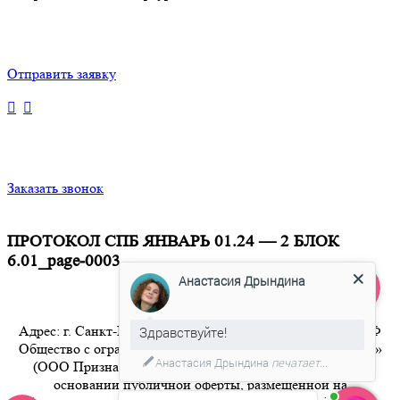
Отправить заявку
Заказать звонок
ПРОТОКОЛ СПБ ЯНВАРЬ 01.24 — 2 БЛОК
6.01_page-0003
Анастасия Дрындина
Адрес: г. Санкт-Петербург 8-800-350-94-36 Бесплатный РФ
Здравствуйте!
Общество с ограниченной ответственностью «Признание»
Анастасия Дрындина
печатает...
(ООО Признание) осуществляет свою деятельность на
основании публичной оферты, размещенной на