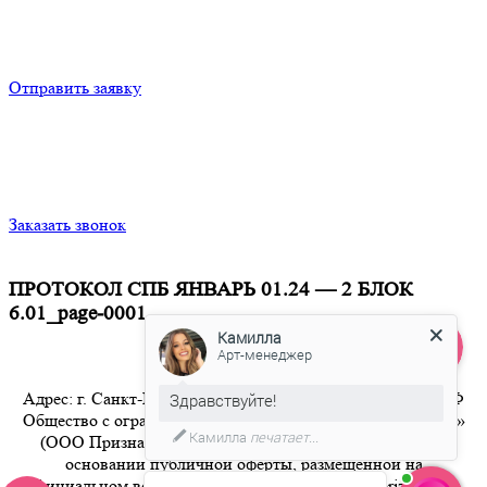
Отправить заявку
Заказать звонок
ПРОТОКОЛ СПБ ЯНВАРЬ 01.24 — 2 БЛОК
6.01_page-0001
Камилла
Арт-менеджер
Адрес: г. Санкт-Петербург 8-800-350-94-36 Бесплатный РФ
Здравствуйте!
Общество с ограниченной ответственностью «Признание»
Камилла
печатает...
(ООО Признание) осуществляет свою деятельность на
основании публичной оферты, размещенной на
официальном веб-сайте компании по адресу artpriznanie.ru