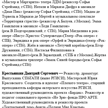
«Мастер и Маргарита» театра ЛДМ (режиссер Софья
Стрейзанд, г.СПб), Натали и Маркиза Дюфрэ в мюзикле
«Дама Пик» (режиссер Софья Стрейзанд, г.СПб), Мадам де
Турвель и Маркиза де Мертей в музыкальном спектакле
«Территория страсти» (режиссер А.Балуев, г.Москва), Эмма
Гамильтон в мюзикле «Леди Гамильтон»
(реж.В.Подгородинский, г. СПб), Мария Магдалина в рок-
опере «Иисус-Христос Суперзвезда»(Театр «Рок-опера» г.
СПБ), Эвридика в рок-опере «Орфей и Эвридика»(театр «Рок-
опера» г.СПб), Жаба в мюзикле «Летучий корабль»(реж.Егор
Дружинин, г.СПб), Настасья Филипповна в
мюзикле»Идиот»(реж.В.Заржецкий, г.СПБ и г.Москва),Жертва
в музыкальном триллере «Замок Синей бороды»(реж.Софья
Стрейзанд,г.СПб)
Крестьянкин Дмитрий Сергеевич
—
Режиссёр, драматург.
Выпускник СПбГАТИ (ныне РГИСИ), Мастерской Юрия
Красовского. Создатель и идеолог «Плохого театра», старший
преподаватель кафедры актерского искусства РГИСИ,
художественный руководитель проекта «Бардак».
Режиссёр и
педагог социального проекта «Не Зря» фонда ПРО АРТЕ.
Художественный руководитель и режиссёр проекта
«Театральный дом» фонда «Подари Мне Крылья».