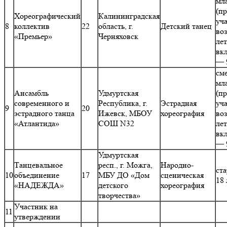
мл
(п
Хореографический
Калининградская
уч
8
коллектив
22
область, г.
Детский танец
воз
«Премьер»
Черняховск
лет
вк
— 
см
мл
Ансамбль
Удмуртская
(п
современного и
Республика, г.
Эстрадная
уч
9
20
эстрадного танца
Ижевск, МБОУ
хореография
воз
«Атлантида»
СОШ N32
лет
вк
— 
Удмуртская
Танцевальное
респ., г. Можга,
Народно-
ст
10
объединение
17
МБУ ДО «Дом
сценическая
18 
«НАДЕЖДА»
детского
хореография
творчества»
Участник на
11
утверждении