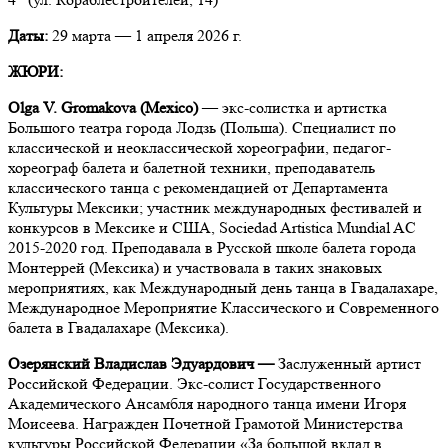
Даты:
29 марта — 1 апреля 2026 г.
ЖЮРИ:
Оlga V. Gromakova (Mexico)
— экс-солистка и артистка
Большого театра города Лодзь (Польша). Специалист по
классической и неоклассической хореографии, педагог-
хореограф балета и балетной техники, преподаватель
классического танца c рекомендацией от Департамента
Культуры Мексики; участник международных фестивалей и
конкурсов в Мексике и США, Sociedad Artistica Mundial AC
2015-2020 год. Преподавала в Русской школе балета города
Монтеррей (Мексика) и участвовала в таких знаковых
мероприятиях, как Международный день танца в Гвадалахаре,
Международное Мероприятие Классического и Современного
балета в Гвадалахаре (Мексика).
Озерянский Владислав Эдуардович
—
Заслуженный артист
Российской Федерации. Экс-солист Государственного
Академического Ансамбля народного танца имени Игоря
Моисеева. Награжден Почетной Грамотой Министерства
культуры Российской Федерации «За большой вклад в