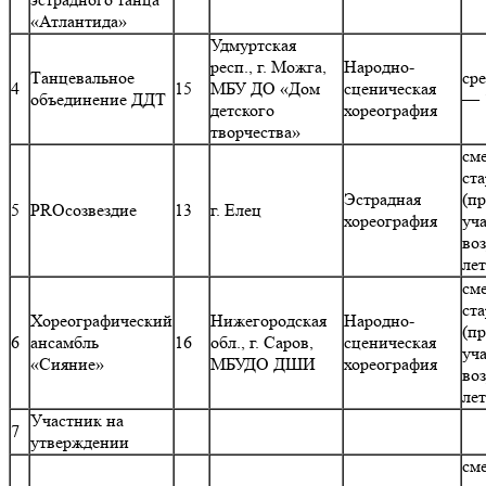
«Атлантида»
Удмуртская
респ., г. Можга,
Народно-
Танцевальное
ср
4
15
МБУ ДО «Дом
сценическая
объединение ДДТ
— 
детского
хореография
творчества»
см
ст
Эстрадная
(п
5
PROсозвездие
13
г. Елец
хореография
уч
воз
ле
см
ст
Хореографический
Нижегородская
Народно-
(п
6
ансамбль
16
обл., г. Саров,
сценическая
уч
«Сияние»
МБУДО ДШИ
хореография
воз
ле
Участник на
7
утверждении
см