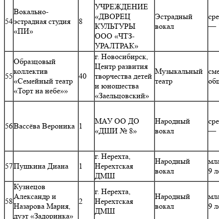
УЧРЕЖДЕНИЕ
Вокально-
«ДВОРЕЦ
Эстрадный
ср
54
эстрадная студия
8
КУЛЬТУРЫ
вокал
— 
«ПИ»
ООО «ЧТЗ-
УРАЛТРАК»
г. Новосибирск,
Образцовый
Центр развития
коллектив
Музыкальный
см
55
40
творчества детей
«Семейный театр
театр
об
и юношества
«Торт на небе»»
«Заельцовский»
МАУ ОО ДО
Народный
ср
56
Вассёва Вероника
1
«ДШИ № 8»
вокал
— 
г. Нерехта,
Народный
мл
57
Пушкина Диана
1
Нерехтская
вокал
9 л
ДМШ
Кузнецов
г. Нерехта,
Александр и
Народный
мл
58
2
Нерехтская
Назарова Мария,
вокал
9 л
ДМШ
дуэт «Задоринка»