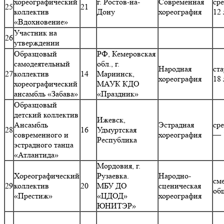
хореографический
г. Ростов-на-
Современная
ср
25
21
коллектив
Дону
хореография
12 
«Вдохновение»
Участник на
26
утверждении
Образцовый
РФ, Кемеровская
самодеятельный
обл., г.
Народная
ст
27
коллектив
14
Мариинск,
хореография
18 
хореографический
МАУК КДО
ансамбль «Забава»
«Праздник»
Образцовый
детский коллектив
Ижевск,
Ансамбль
Эстрадная
ср
28
16
Удмуртская
современного и
хореография
— 
Республика
эстрадного танца
«Атлантида»
Мордовия, г.
Хореографический
Рузаевка.
Народно-
см
29
коллектив
20
МБУ ДО
сценическая
об
«Престиж»
«ЦДОД»
хореография
ЮНИТЭР»