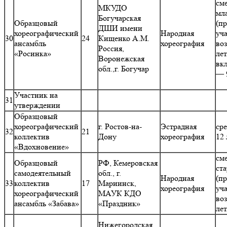
см
МКУДО
мл
Богучарская
Образцовый
(п
ДШИ имени
хореографический
Народная
уч
30
24
Кищенко А.М.
ансамбль
хореография
воз
Россия,
«Росинка»
лет
Воронежская
вк
обл.,г. Богучар
— 
Участник на
31
утверждении
Образцовый
хореографический
г. Ростов-на-
Эстрадная
ср
32
21
коллектив
Дону
хореография
12 
«Вдохновение»
см
Образцовый
РФ, Кемеровская
ст
самодеятельный
обл., г.
Народная
(п
33
коллектив
17
Мариинск,
хореография
уч
хореографический
МАУК КДО
воз
ансамбль «Забава»
«Праздник»
ле
Нижегородская