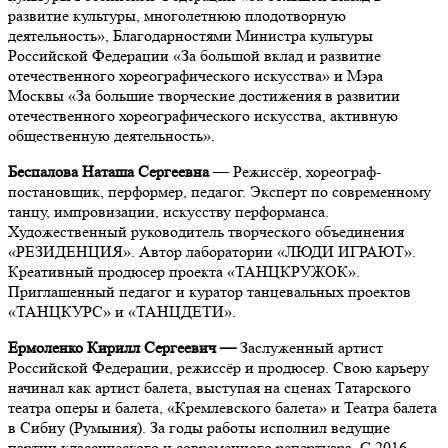
развитие культуры, многолетнюю плодотворную
деятельность», Благодарностями Министра культуры
Российской Федерации «За большой вклад и развитие
отечественного хореографического искусства» и Мэра
Москвы «За большие творческие достижения в развитии
отечественного хореографического искусства, активную
общественную деятельность».
Беспалова Наташа Сергеевна
— Режиссёр, хореограф-
постановщик, перформер, педагог. Эксперт по современному
танцу, импровизации, искусству перформанса.
Художественный руководитель творческого объединения
«РЕЗИДЕНЦИЯ». Автор лаборатории «ЛЮДИ ИГРАЮТ».
Креативный продюсер проекта «ТАНЦКРУЖОК».
Приглашенный педагог и куратор танцевальных проектов
«ТАНЦКУРС» и «ТАНЦДЕТИ».
Ермоленко Кирилл Сергеевич
—
Заслуженный артист
Российской Федерации,
режиссёр и продюсер.
Свою карьеру
начинал как артист балета, выступая на сценах Татарского
театра оперы и балета, «Кремлевского балета» и Театра балета
в Сибиу (Румыния). За годы работы исполнил ведущие
партии классического и современного репертуара. С 2016