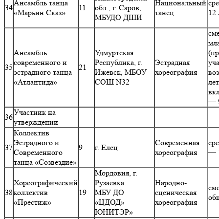
Ансамбль танца
Национальный
ср
34
11
обл., г. Саров,
«Марьин Сказ»
танец
12 
МБУДО ДШИ
см
мл
Ансамбль
Удмуртская
(п
современного и
Республика, г.
Эстрадная
уч
35
21
эстрадного танца
Ижевск, МБОУ
хореография
воз
«Атлантида»
СОШ N32
лет
вк
— 
Участник на
36
утверждении
Коллектив
Эстрадного и
Современная
ср
37
9
г. Елец
Современного
хореография
— 
танца «Созвездие»
Мордовия, г.
Хореографический
Рузаевка.
Народно-
см
38
коллектив
19
МБУ ДО
сценическая
об
«Престиж»
«ЦДОД»
хореография
ЮНИТЭР»