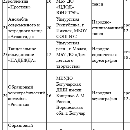
22
коллектив
16
МБУ ДО
танец
— 
«Престиж»
«ЦДОД»
ЮНИТЭР»
Ансамбль
Удмуртская
Народно-
современного и
Республика, г.
ср
21
20
стилизованный
эстрадного танца
Ижевск, МБОУ
12 
танец
«Атлантида»
СОШ N32
Удмуртская
Танцевальное
респ., г. Можга,
Народно-
ст
23
объединение
12
МБУ ДО «Дом
сценическая
18 
«НАДЕЖДА»
детского
хореография
творчества»
МКУДО
Богучарская
Образцовый
ДШИ имени
хореографический
Народная
ср
24
16
Кищенко А.М.
ансамбль
хореография
12 
Россия,
«Росинка»
Воронежская
обл.,г. Богучар
Образцовый