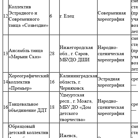
см
Коллектив
ст
Эстрадного и
Соверменная
(п
12
6
г. Елец
Современного
хореография
уч
танца «Созвездие»
воз
ле
см
ст
Нижегородская
Народно-
Ансамбль танца
(п
13
28
обл., г. Саров,
сценическая
«Марьин Сказ»
уч
МБУДО ДШИ
хореография
воз
ле
Хореографический
Калининградская
Эстрадная
ср
14
коллектив
16
область, г.
хореография
— 
«Премьер»
Черняховск
Удмуртская
респ., г. Можга,
Народно-
Танцевальное
ср
16
18
МБУ ДО «Дом
сценическая
объединение ДДТ
— 
детского
хореография
творчества»
Образцовый
см
детский коллектив
ст
Ижевск,