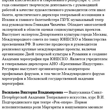
года совмещает творческую деятельность с руководящей
работой в качестве художественного руководителя сети школ
балета, артистического директора театральной ассоциации в
Италии и главного балетмейстера ГБУК музыкальный театр
под руководством Геннадия Чихачёва.
Обладает многолетней
экспертизой в области оценки социокультурных проектов.
Выступает экспертом Департамента культуры города Москвы,
Международного совета по танцу ЮНЕСКО и Министерства
просвещения РФ.
В качестве продюсера и руководителя
реализовал крупные международные проекты, включая
организацию Дней татарской культуры в Румынии и создание
Академии хореографии при ЮНЕСКО. Является учредителем
и генеральным директором АНО «Креативные Индустрии».
Регулярно выступает организатором и модератором
профильных форумов, в том числе Международного форума
хореографов в Московской государственной академии
хореографии.
Васильева Виктория Владимировна
—
Выпускница Санкт-
Петербургской Академии Театрального искусства, курс В.И.
Подгородинского при театре «Рок-опера». Первая
исполнительница роли Маргариты в нашумевшем мюзикле