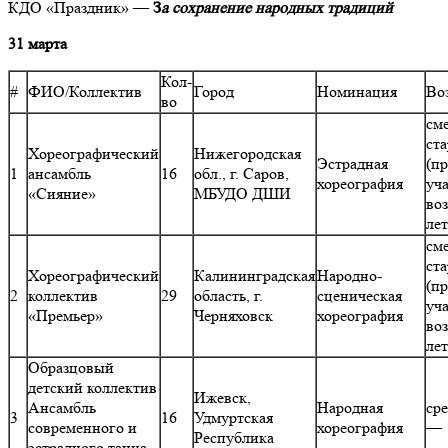
КДО «Праздник» —
З
а сохранение народных традиций
31 марта
Кол-
#
ФИО/Коллектив
Город
Номинация
Во
во
см
ст
Хореографический
Нижегородская
Эстрадная
(п
1
ансамбль
16
обл., г. Саров,
хореография
уч
«Сияние»
МБУДО ДШИ
воз
ле
см
ст
Хореографический
Калининградская
Народно-
(п
2
коллектив
29
область, г.
сценическая
уч
«Премьер»
Черняховск
хореография
воз
ле
Образцовый
детский коллектив
Ижевск,
Ансамбль
Народная
ср
3
16
Удмуртская
современного и
хореография
— 
Республика
эстрадного танца