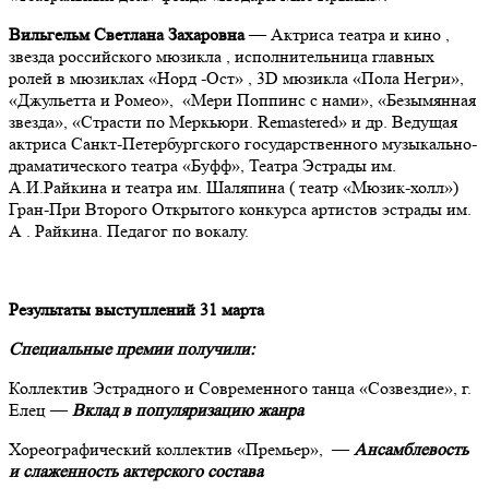
Вильгельм Светлана Захаровна
— Актриса театра и кино ,
звезда российского мюзикла , исполнительница главных
ролей в мюзиклах «Норд -Ост» , 3D мюзикла «Пола Негри»,
«Джульетта и Ромео», «Мери Поппинс с нами», «Безымянная
звезда», «Страсти по Меркьюри. Remastered» и др.
Ведущая
актриса Санкт-Петербургского государственного музыкально-
драматического театра «Буфф», Театра Эстрады им.
А.И.Райкина и театра им. Шаляпина ( театр «Мюзик-холл»)
Гран-При Второго Открытого конкурса артистов эстрады им.
А . Райкина. Педагог по вокалу.
Результаты выступлений 31 марта
Специальные премии получили:
Коллектив Эстрадного и Современного танца «Созвездие», г.
Елец —
Вклад в популяризацию жанра
Хореографический коллектив «Премьер», —
А
нсамблевость
и слаженность актерского состава