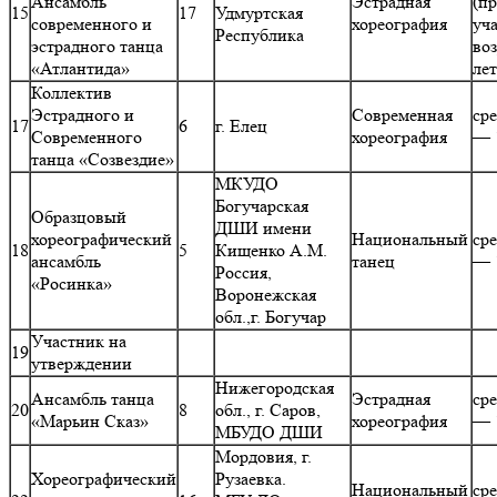
Ансамбль
Эстрадная
(п
15
17
Удмуртская
современного и
хореография
уч
Республика
эстрадного танца
воз
«Атлантида»
ле
Коллектив
Эстрадного и
Современная
ср
17
6
г. Елец
Современного
хореография
— 
танца «Созвездие»
МКУДО
Богучарская
Образцовый
ДШИ имени
хореографический
Национальный
ср
18
5
Кищенко А.М.
ансамбль
танец
— 
Россия,
«Росинка»
Воронежская
обл.,г. Богучар
Участник на
19
утверждении
Нижегородская
Ансамбль танца
Эстрадная
ср
20
8
обл., г. Саров,
«Марьин Сказ»
хореография
— 
МБУДО ДШИ
Мордовия, г.
Хореографический
Рузаевка.
Национальный
ср