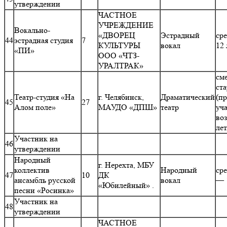
утверждении
ЧАСТНОЕ
УЧРЕЖДЕНИЕ
Вокально-
«ДВОРЕЦ
Эстрадный
ср
44
эстрадная студия
7
КУЛЬТУРЫ
вокал
12 
«ПИ»
ООО «ЧТЗ-
УРАЛТРАК»
см
ст
Театр-студия «На
г. Челябинск,
Драматический
(п
45
27
Алом поле»
МАУДО «ДПШ»
театр
уч
воз
ле
Участник на
46
утверждении
Народный
г. Нерехта, МБУ
коллектив
Народный
ср
47
10
ДК
ансамбль русской
вокал
— 
«Юбилейный» .
песни «Росинка»
Участник на
48
утверждении
ЧАСТНОЕ