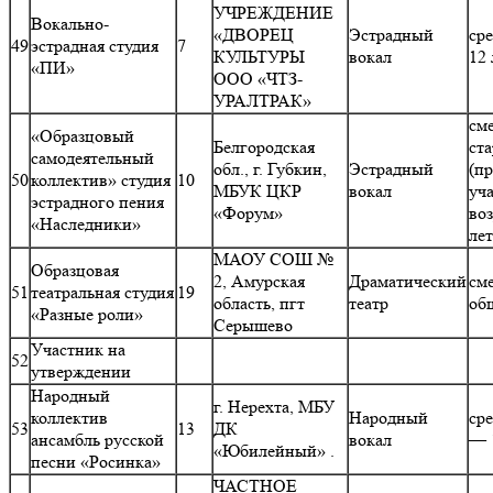
УЧРЕЖДЕНИЕ
Вокально-
«ДВОРЕЦ
Эстрадный
ср
49
эстрадная студия
7
КУЛЬТУРЫ
вокал
12 
«ПИ»
ООО «ЧТЗ-
УРАЛТРАК»
см
«Образцовый
Белгородская
ст
самодеятельный
обл., г. Губкин,
Эстрадный
(п
50
коллектив» студия
10
МБУК ЦКР
вокал
уч
эстрадного пения
«Форум»
воз
«Наследники»
ле
МАОУ СОШ №
Образцовая
2, Амурская
Драматический
см
51
театральная студия
19
область, пгт
театр
об
«Разные роли»
Серышево
Участник на
52
утверждении
Народный
г. Нерехта, МБУ
коллектив
Народный
ср
53
13
ДК
ансамбль русской
вокал
— 
«Юбилейный» .
песни «Росинка»
ЧАСТНОЕ