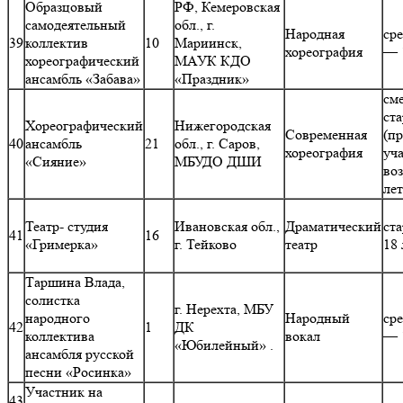
Образцовый
РФ, Кемеровская
самодеятельный
обл., г.
Народная
ср
39
коллектив
10
Мариинск,
хореография
— 
хореографический
МАУК КДО
ансамбль «Забава»
«Праздник»
см
ст
Хореографический
Нижегородская
Современная
(п
40
ансамбль
21
обл., г. Саров,
хореография
уч
«Сияние»
МБУДО ДШИ
воз
ле
Театр- студия
Ивановская обл.,
Драматический
ст
41
16
«Гримерка»
г. Тейково
театр
18 
Таршина Влада,
солистка
г. Нерехта, МБУ
народного
Народный
ср
42
1
ДК
коллектива
вокал
— 
«Юбилейный» .
ансамбля русской
песни «Росинка»
Участник на
43