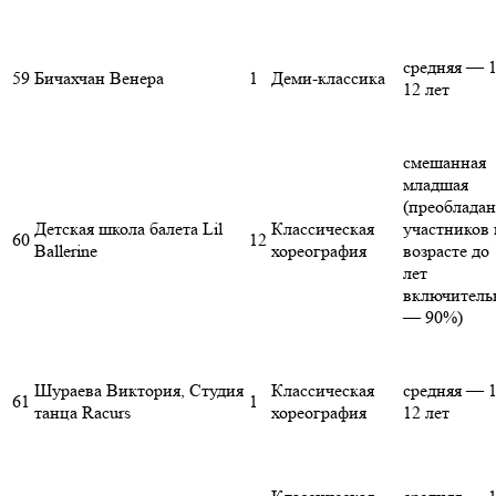
средняя — 1
59
Бичахчан Венера
1
Деми-классика
12 лет
смешанная
младшая
(преоблада
Детская школа балета Lil
Классическая
участников 
60
12
Ballerine
хореография
возрасте до 
лет
включитель
— 90%)
Шураева Виктория, Студия
Классическая
средняя — 1
61
1
танца Racurs
хореография
12 лет