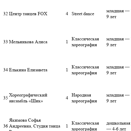
младшая — 
32
Центр танцев FOX
4
Street dance
9 лет
Классическая
младшая — 
33
Мельникова Алиса
1
хореография
9 лет
Классическая
младшая — 
34
Елькина Елизавета
1
хореография
9 лет
Хореографический
Народная
младшая — 
35
4
ансамбль «Шик»
хореография
9 лет
Якимова Софья
Классическая
дошкольная
36
Андреевна, Студия танца
1
хореография
— 4-6 лет