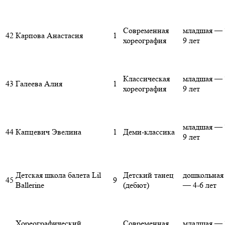
Современная
младшая — 
42
Карпова Анастасия
1
хореография
9 лет
Классическая
младшая — 
43
Галеева Алия
1
хореография
9 лет
младшая — 
44
Капцевич Эвелина
1
Деми-классика
9 лет
Детская школа балета Lil
Детский танец
дошкольная
45
9
Ballerine
(дебют)
— 4-6 лет
Хореографический
Современная
младшая — 