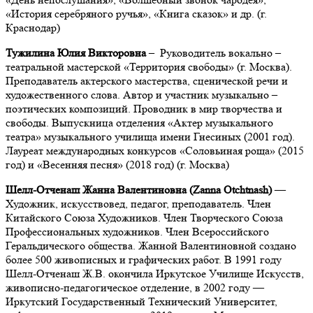
«История серебряного ручья», «Книга сказок» и др. (г.
Краснодар)
Тужилина Юлия Викторовна
–
Руководитель вокально –
театральной мастерской «Территория свободы» (г. Москва).
Преподаватель актерского мастерства, сценической речи и
художественного слова. Автор и участник музыкально –
поэтических композиций. Проводник в мир творчества и
свободы. Выпускница отделения «Актер музыкального
театра» музыкального училища имени Гнесиных (2001 год).
Лауреат международных конкурсов «Соловьиная роща» (2015
год) и «Весенняя песня» (2018 год) (г. Москва)
Шелл-Отченаш Жанна Валентиновна (Zanna Otchtnash)
—
Художник, искусствовед, педагог, преподаватель. Член
Китайского Союза Художников. Член Творческого Союза
Профессиональных художников. Член Всероссийского
Геральдического общества. Жанной Валентиновной создано
более 500 живописных и графических работ.
В 1991 году
Шелл-Отченаш Ж.В. окончила Иркутское Училище Искусств,
живописно-педагогическое отделение, в 2002 году —
Иркутский Государственный Технический Университет,