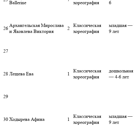
Ballerine
хореография
6
Архангельская Мирослава
Классическая
младшая — 
26
2
и Яковлева Виктория
хореография
9 лет
27
Классическая
дошкольная
28
Лещева Ева
1
хореография
— 4-6 лет
29
Классическая
младшая — 
30
Ходырева Афина
1
хореография
9 лет