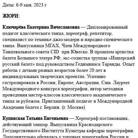
Даты: 6-9 мая, 2023 г
ЖЮРИ:
Ключарёва Екатерина Вячеславовна
—
Дипломированный
педагог классического танца, хореограф, репетитор,
специалист по технике джаз-модерн и народно-сценического
танца. Выпускница МГАХ, Член Международного
Танцевального совета CID при Юнеско. В прошлом артистка
балета Большого театра РФ, экс-солистка труппы «Имперский
русский балет» под руководством Гедиминаса Таранды. Опыт
работы с детьми разных возрастов более 20 лет в
индивидуальных творческих проектах. Успешно
гастролировала в России, Европе, Австралии, Сша. Лауреат
Международного конкурса хореографов, автор методики
проведения мастер-классов классического академического
танца за рубежом. Приглашенный педагог в Международной
Академии балета г. Берлин. (г. Москва)
Кулинская Татьяна Евгеньевна
— Хореограф постановщик,
действующий танцор. Выпускница Краснодарского
Государственного Института Культуры кафедры хореографии.
Дополнительно обучалась у топовых хореографов России и