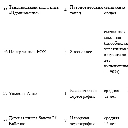
Танцевальный коллектив
Патриотический
смешанная
55
4
«Вдохновение»
танец
общая
смешанная
младшая
(преоблада
участников 
56
Центр танцев FOX
5
Street dance
возрасте до 
лет
включитель
— 90%)
Классическая
средняя — 1
57
Ушакова Анна
1
хореография
12 лет
Детская школа балета Lil
Народная
средняя — 1
58
7
Ballerine
хореография
12 лет