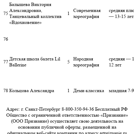
Балышева Виктория
Александровна,
Современная
средняя пл
75
1
Танцевальный коллектив
хореография
— 13-15 лет
«Вдохновение»
76
Детская школа балета Lil
Народная
средняя — 1
77
5
Ballerine
хореография
12 лет
78
Кольцова Александра
1
Деми-классика
младшая 7-9
Адрес: г. Санкт-Петербург 8-800-350-94-36 Бесплатный РФ
Общество с ограниченной ответственностью «Признание»
(ООО Признание) осуществляет свою деятельность на
основании публичной оферты, размещенной на
официальном веб-сайте компании по адресу artpriznanie.ru