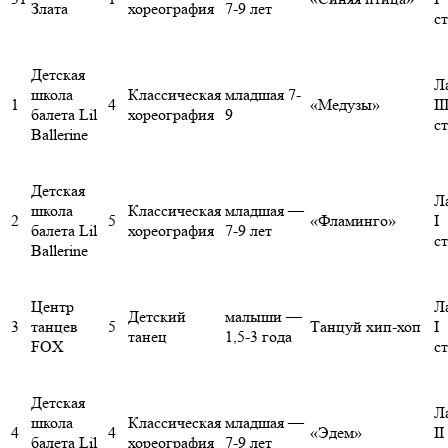
Злата
хореография
7-9 лет
с
Детская
Л
школа
Классическая
младшая 7-
1
4
«Медузы»
II
балета Lil
хореография
9
с
Ballerine
Детская
Л
школа
Классическая
младшая —
2
5
«Фламинго»
I
балета Lil
хореография
7-9 лет
с
Ballerine
Центр
Л
Детский
малыши —
3
танцев
5
Танцуй хип-хоп
I
танец
1,5-3 года
FOX
с
Детская
Л
школа
Классическая
младшая —
4
4
«Эдем»
II
балета Lil
хореография
7-9 лет