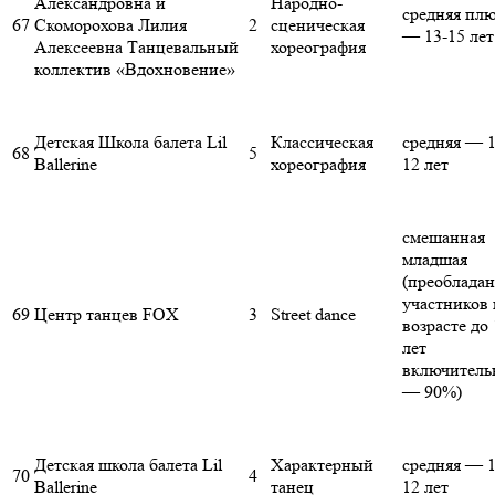
Александровна и
Народно-
средняя пл
67
Скоморохова Лилия
2
сценическая
— 13-15 лет
Алексеевна Танцевальный
хореография
коллектив «Вдохновение»
Детская Школа балета Lil
Классическая
средняя — 1
68
5
Ballerine
хореография
12 лет
смешанная
младшая
(преоблада
участников 
69
Центр танцев FOX
3
Street dance
возрасте до 
лет
включитель
— 90%)
Детская школа балета Lil
Характерный
средняя — 1
70
4
Ballerine
танец
12 лет