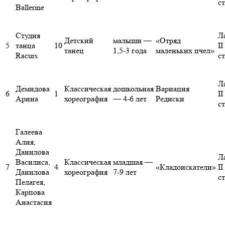
с
Ballerine
Студия
Л
Детский
малыши —
«Отряд
5
танца
10
II
танец
1,5-3 года
маленьких пчел»
Racurs
с
Л
Демидова
Классическая
дошкольная
Вариация
6
1
II
Арина
хореография
— 4-6 лет
Редиски
с
Галеева
Алия,
Данилова
Л
Василиса,
Классическая
младшая —
7
4
«Кладоискатели»
II
Данилова
хореография
7-9 лет
с
Пелагея,
Карпова
Анастасия