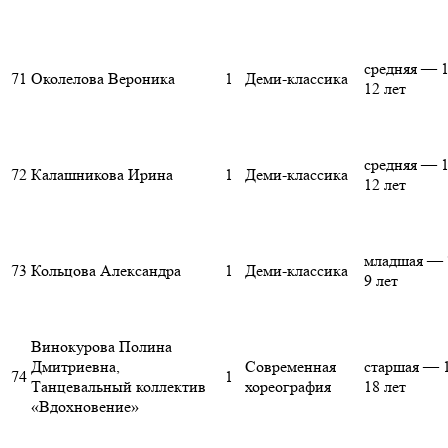
средняя — 1
71
Околелова Вероника
1
Деми-классика
12 лет
средняя — 1
72
Калашникова Ирина
1
Деми-классика
12 лет
младшая — 
73
Кольцова Александра
1
Деми-классика
9 лет
Винокурова Полина
Дмитриевна,
Современная
старшая — 
74
1
Танцевальный коллектив
хореография
18 лет
«Вдохновение»