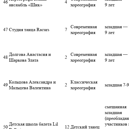
46
4
ансамбль «Шик»
хореография
9 лет
Современная
младшая — 
47
Студия танца Racurs
7
хореография
9 лет
Долгова Анастасия и
Современная
младшая — 
48
2
Шаркова Злата
хореография
9 лет
Кольцова Александра и
Классическая
49
2
младшая 7-9
Мальцева Валентина
хореография
смешанная
младшая
(преоблада
Детская школа балета Lil
участников 
50
12
Детский танец