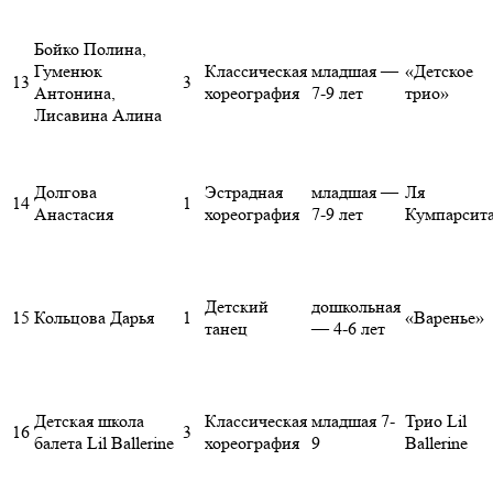
Бойко Полина,
Гуменюк
Классическая
младшая —
«Детское
13
3
Антонина,
хореография
7-9 лет
трио»
Лисавина Алина
Долгова
Эстрадная
младшая —
Ля
14
1
Анастасия
хореография
7-9 лет
Кумпарсит
Детский
дошкольная
15
Кольцова Дарья
1
«Варенье»
танец
— 4-6 лет
Детская школа
Классическая
младшая 7-
Трио Lil
16
3
балета Lil Ballerine
хореография
9
Ballerine