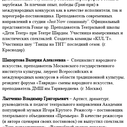
зарубежья. За плечами опыт, победы (Гран-при) в
международных конкурсах как в качестве исполнителя, так и
хореографа-постановщика. Преподаватель современных
направлений в студии «Jast Now community”. Официальный
представитель Frame up. Преподаватель Театральной школы
«Дети.Театр» при Театре Шардам. Участница иммерсивных и
пластических спектаклей. Создатель команды «KUL’T».
Участница шоу “Танцы на ТНТ” последний сезон. (г.
Краснодар).
Шапортова Валерия Алексеевна
–
Специалист народного
искусства, преподаватель Московского государственного
института культуры, лауреат Всероссийских и
международных конкурсов в области традиционной культуры,
резидент форума «Таврида» смены народного искусства,
преподаватель ДМШ им.Таривердиева. (г. Москва).
Лытченко Владимир Григорьевич
– Артист, драматург,
руководитель и педагог театрального направления Академии
популярной музыки Игоря Крутого. Режиссёр – постановщик
театрального объединения «Премьера». В качестве режиссера
(и автора сценария своих постановок) он выпустил спектакли
«День непослушания», «Волшебный звонок чародея»,