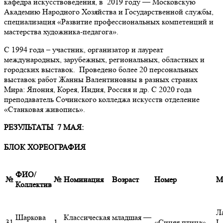
кафедра искусствоведения, в 2019 году — Московскую
Академию Народного Хозяйства и Государственной службы,
специализация «Развитие профессиональных компетенций и
мастерства художника-педагога».
С 1994 года – участник, организатор и лауреат
международных, зарубежных, региональных, областных и
городских выставок.
Проведено более 20 персональных
выставок работ Жанны Валентиновны в разных странах
Мира: Япония, Корея, Индия, Россия и др.
С 2020 года
преподаватель Сочинского колледжа искусств отделение
«Станковая живопись».
РЕЗУЛЬТАТЫ 7 МАЯ:
БЛОК ХОРЕОГРАФИЯ
ФИО/
№
№
Номинация
Возраст
Номер
М
Коллектив
Л
Шаркова
Классическая
младшая —
31
1
«Синяя птица»
I