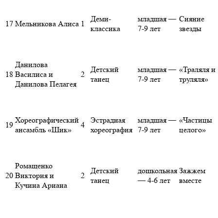
Деми-
младшая —
Сияние
17
Мельникова Алиса
1
классика
7-9 лет
звезды
Данилова
Детский
младшая —
«Траляля и
18
Василиса и
2
танец
7-9 лет
труляля»
Данилова Пелагея
Хореографический
Эстрадная
младшая —
«Частицы
19
4
ансамбль «Шик»
хореография
7-9 лет
целого»
Ромащенко
Детский
дошкольная
Зажжем
20
Виктория и
2
танец
— 4-6 лет
вместе
Кучина Ариана