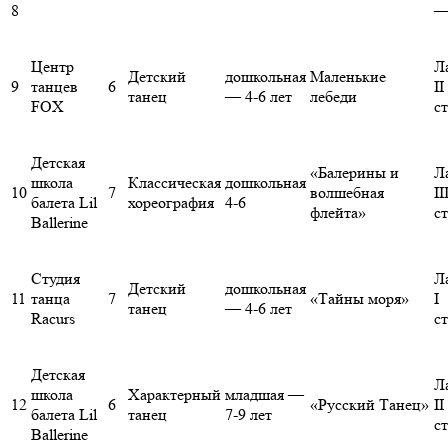
8
Центр
Л
Детский
дошкольная
Маленькие
9
танцев
6
II
танец
— 4-6 лет
лебеди
FOX
с
Детская
«Балерины и
Л
школа
Классическая
дошкольная
10
7
волшебная
II
балета Lil
хореография
4-6
флейта»
с
Ballerine
Студия
Л
Детский
дошкольная
11
танца
7
«Тайны моря»
I
танец
— 4-6 лет
Racurs
с
Детская
Л
школа
Характерный
младшая —
12
6
«Русский Танец»
II
балета Lil
танец
7-9 лет
с
Ballerine