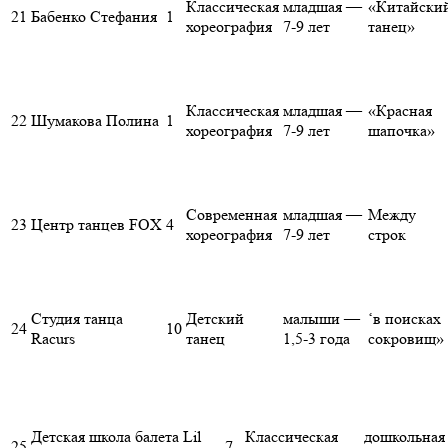
Классическая
младшая —
«Китайски
21
Бабенко Стефания
1
хореография
7-9 лет
танец»
Классическая
младшая —
«Красная
22
Шумакова Полина
1
хореография
7-9 лет
шапочка»
Современная
младшая —
Между
23
Центр танцев FOX
4
хореография
7-9 лет
строк
Студия танца
Детский
малыши —
‘в поисках
24
10
Racurs
танец
1,5-3 года
сокровищ»
Детская школа балета Lil
Классическая
дошкольная 
25
7