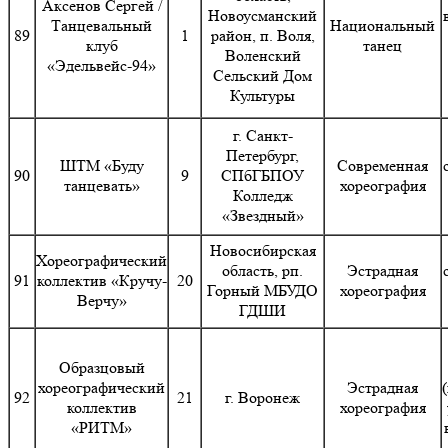
Аксенов Сергей /
Новоусманский
Танцевальный
Национальный
89
1
район, п. Воля,
клуб
танец
Воленский
«Эдельвейс-94»
Сельский Дом
Культуры
г. Санкт-
Петербург,
ШТМ «Буду
Современная
90
9
СПбГБПОУ
танцевать»
хореография
Колледж
«Звездный»
Новосибирская
Хореографический
область, рп.
Эстрадная
91
коллектив «Кручу-
20
Горный МБУДО
хореография
Верчу»
ГДШИ
Образцовый
хореографический
Эстрадная
92
21
г. Воронеж
коллектив
хореография
«РИТМ»