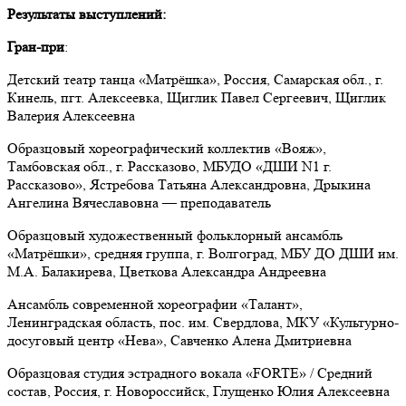
Результаты выступлений:
Гран-при
:
Детский театр танца «Матрёшка»
,
Россия, Самарская обл., г.
Кинель, пгт. Алексеевка
,
Щиглик Павел Сергеевич, Щиглик
Валерия Алексеевна
Образцовый хореографический коллектив «Вояж»
,
Тамбовская обл., г. Рассказово, МБУДО «ДШИ N1 г.
Рассказово»
,
Ястребова Татьяна Александровна, Дрыкина
Ангелина Вячеславовна — преподаватель
Образцовый художественный фольклорный ансамбль
«Матрёшки», средняя группа, г. Волгоград, МБУ ДО ДШИ им.
М.А. Балакирева, Цветкова Александра Андреевна
Ансамбль современной хореографии «Талант»
,
Ленинградская область, пос. им. Свердлова, МКУ «Культурно-
досуговый центр «Нева»
,
Савченко Алена Дмитриевна
Образцовая студия эстрадного вокала «FORTE» / Средний
состав
,
Россия, г. Новороссийск
,
Глущенко Юлия Алексеевна