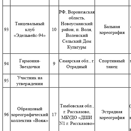
РФ, Воронежская
область,
Танцевальный
Новоусманский
Бальная
93
клуб
10
район, п. Воля,
хореография
«Эдельвейс-94»
Воленский
Сельский Дом
Культуры
Гармония-
Самарская обл., г.
Спортивный
94
9
Звездочки
Отрадный
танец
Участник на
95
утверждении
Тамбовская обл.,
Образцовый
г. Рассказово,
Эстрадная
96
хореографический
17
МБУДО «ДШИ
хореография
коллектив «Вояж»
N1 г. Рассказово»