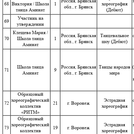
Россия, Брянская
68
Виктория / Школа
1
хореография
обл., г. Брянск
танца Аминат
(Дебют)
Участник на
69
утверждении
Клещева Мария /
Россия, Брянская
Танцевальное
70
Школа танца
1
обл., г. Брянск
шоу (Дебют)
Аминат
Школа танца
Россия, Брянская
Танцы народов
71
9
Аминат
обл., г. Брянск
мира
Образцовый
хореографический
Эстрадная
72
21
г. Воронеж
коллектив
хореография
«РИТМ»
Образцовый
хореографический
Эстрадная
73
19
г. Воронеж
коллектив
хореография