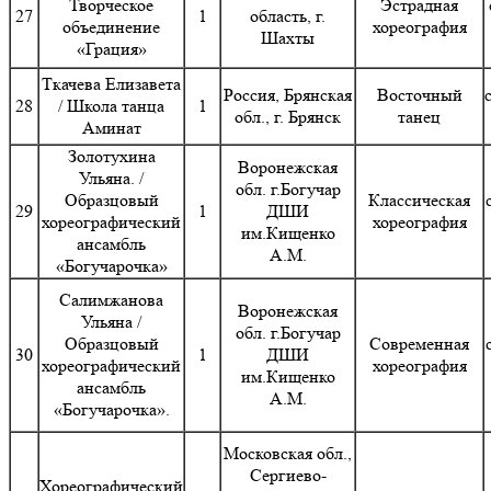
Творческое
Эстрадная
27
1
область, г.
объединение
хореография
Шахты
«Грация»
Ткачева Елизавета
Россия, Брянская
Восточный
28
/ Школа танца
1
обл., г. Брянск
танец
Аминат
Золотухина
Воронежская
Ульяна. /
обл. г.Богучар
Образцовый
Классическая
29
1
ДШИ
хореографический
хореография
им.Кищенко
ансамбль
А.М.
«Богучарочка»
Салимжанова
Воронежская
Ульяна /
обл. г.Богучар
Образцовый
Современная
30
1
ДШИ
хореографический
хореография
им.Кищенко
ансамбль
А.М.
«Богучарочка».
Московская обл.,
Сергиево-
Хореографический