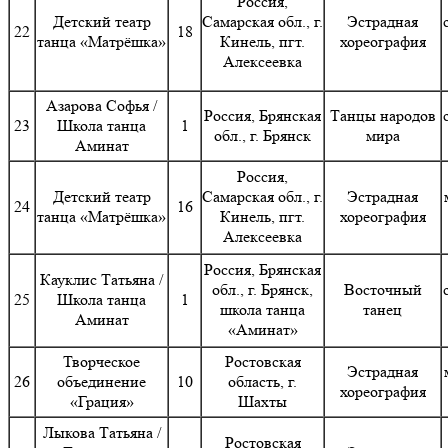
Россия,
Детский театр
Самарская обл., г.
Эстрадная
22
18
танца «Матрёшка»
Кинель, пгт.
хореография
Алексеевка
Азарова Софья /
Россия, Брянская
Танцы народов
23
Школа танца
1
обл., г. Брянск
мира
Аминат
Россия,
Детский театр
Самарская обл., г.
Эстрадная
24
16
танца «Матрёшка»
Кинель, пгт.
хореография
Алексеевка
Россия, Брянская
Кауклис Татьяна /
обл., г. Брянск,
Восточный
25
Школа танца
1
школа танца
танец
Аминат
«Аминат»
Творческое
Ростовская
Эстрадная
26
объединение
10
область, г.
хореография
«Грация»
Шахты
Лыкова Татьяна /
Ростовская