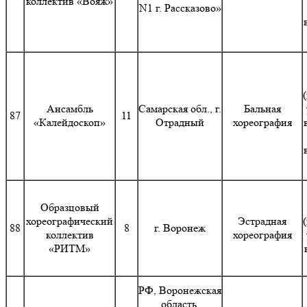
коллектив «Вояж»
N1 г. Рассказово»
Ансамбль
Самарская обл., г.
Бальная
87
11
«Калейдоскоп»
Отрадный
хореография
Образцовый
хореографический
Эстрадная
88
8
г. Воронеж
коллектив
хореография
«РИТМ»
РФ, Воронежская
область,