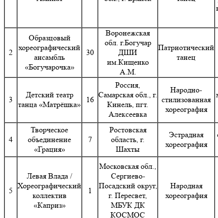
Воронежская
Образцовый
обл. г.Богучар
хореографический
Патриотический
2
30
ДШИ
ансамбль
танец
им.Кищенко
«Богучарочка»
А.М.
Россия,
Народно-
Детский театр
Самарская обл., г.
3
16
стилизованная
танца «Матрёшка»
Кинель, пгт.
хореография
Алексеевка
Творческое
Ростовская
Эстрадная
4
объединение
7
область, г.
хореография
«Грация»
Шахты
Московская обл.,
Левая Влада /
Сергиево-
Хореографический
Посадский округ,
Народная
5
1
коллектив
г. Пересвет,
хореография
«Каприз»
МБУК ДК
КОСМОС