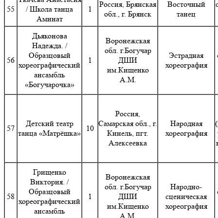
Россия, Брянская
Восточный
55
/ Школа танца
1
обл., г. Брянск
танец
Аминат
Дьяконова
Воронежская
Надежда. /
обл. г.Богучар
Образцовый
Эстрадная
56
1
ДШИ
хореографический
хореография
им.Кищенко
ансамбль
А.М.
«Богучарочка»
Россия,
Детский театр
Самарская обл., г.
Народная
57
10
танца «Матрёшка»
Кинель, пгт.
хореография
Алексеевка
Грищенко
Воронежская
Виктория. /
обл. г.Богучар
Народно-
Образцовый
58
1
ДШИ
сценическая
хореографический
им.Кищенко
хореография
ансамбль
А.М.