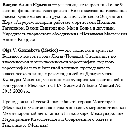
Виардо Алина Юрьевна —
участница телепроекта «Голос 9
сезон», финалистка телепроекта «Новая звезда» на телеканале
Звезда, художественный руководитель Детского Эстрадного
Хора «Аврора», который работает с артистами Полиной
Гагариной, Ваней Дмитриенко, Мией Бойка и другими.
Учредитель творческого объединения «Вокальная Мастерская
Алины Виардо».
Olga V. Gromakova (Mexico)
— экс-солистка и артистка
Большого театра города Лодзь (Польша). Специалист по
классической и неоклассической хореографии, педагог-
хореограф балета и балетной техники, преподаватель
классического танца c рекомендацией от Департамента
Культуры Мексики; участник международных фестивалей и
конкурсов в Мексике и США, Sociedad Artistica Mundial AC
2015-2020 год.
Преподавала в Русской школе балета города Монтеррей
(Мексика) и участвовала в таких знаковых мероприятиях, как
Международный день танца в Гвадалахаре, Международное
Мероприятие Классического и Современного балета в
Гвадалахаре (Мексика)