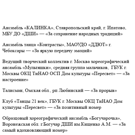
Ансамбль «КАЛИНКА»,
Ставропольский край, г. Ипатово,
МБУ ДО «ДШИ»
— «За сохранение народных традиций»
Ансамбль танца «Контрасты»,
МАОУДО «ДДЮТ» г.
Чебоксары
— «За яркую передачу эмоций»
Ведущий творческий коллектив г. Москва хореографический
ансамбль «Мультяшки», средняя группа мальчиков,
ГБУК г.
Москвы ОКЦ ТиНАО ОСП Дом культуры «Пересвет»
— «За
настроение»
Талисман,
Омская обл., рп Любинский
— «За прорыв»
Клуб «Танцы 21 век»,
ГБУК г. Москвы ОКЦ ТиНАО Дом
культуры «Пересвет» —
«За позитивный номер
Образцовый хореографический ансамбль «Богучарочка»,
Воронежская обл. г.Богучар ДШИ им.Кищенко А.М.
— «За
самый вдохновляющий номер»