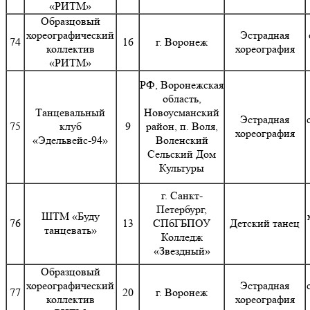
«РИТМ»
Образцовый
хореографический
Эстрадная
74
16
г. Воронеж
коллектив
хореография
«РИТМ»
РФ, Воронежская
область,
Танцевальный
Новоусманский
Эстрадная
75
клуб
9
район, п. Воля,
хореография
«Эдельвейс-94»
Воленский
Сельский Дом
Культуры
г. Санкт-
Петербург,
ШТМ «Буду
76
13
СПбГБПОУ
Детский танец
танцевать»
Колледж
«Звездный»
Образцовый
хореографический
Эстрадная
77
20
г. Воронеж
коллектив
хореография