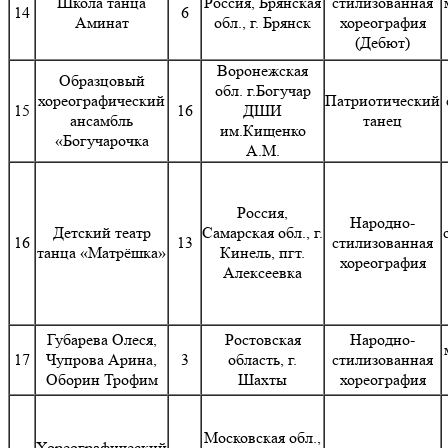
Школа танца
Россия, Брянская
стилизованная
14
6
Аминат
обл., г. Брянск
хореография
(Дебют)
Воронежская
Образцовый
обл. г.Богучар
хореографический
Патриотический
15
16
ДШИ
ансамбль
танец
им.Кищенко
«Богучарочка
А.М.
Россия,
Народно-
Детский театр
Самарская обл., г.
16
13
стилизованная
танца «Матрёшка»
Кинель, пгт.
хореография
Алексеевка
Губарева Олеся,
Ростовская
Народно-
17
Чупрова Арина,
3
область, г.
стилизованная
Оборин Трофим
Шахты
хореография
Московская обл.,
Хореографический