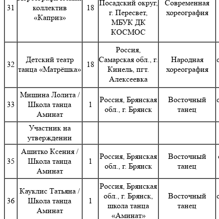
Посадский округ,
Современная
31
коллектив
18
г. Пересвет,
хореография
«Каприз»
МБУК ДК
КОСМОС
Россия,
Детский театр
Самарская обл., г.
Народная
32
18
танца «Матрёшка»
Кинель, пгт.
хореография
Алексеевка
Мишина Лолита /
Россия, Брянская
Восточный
33
Школа танца
1
обл., г. Брянск
танец
Аминат
Участник на
утверждении
Ашитко Ксения /
Россия, Брянская
Восточный
35
Школа танца
1
обл., г. Брянск
танец
Аминат
Россия, Брянская
Кауклис Татьяна /
обл., г. Брянск,
Восточный
36
Школа танца
1
школа танца
танец
Аминат
«Аминат»