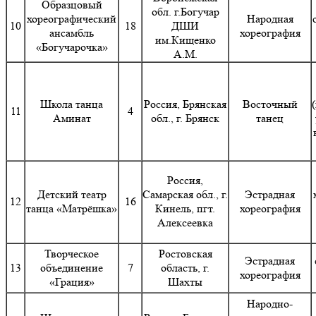
Образцовый
обл. г.Богучар
хореографический
Народная
10
18
ДШИ
ансамбль
хореография
им.Кищенко
«Богучарочка»
А.М.
Школа танца
Россия, Брянская
Восточный
11
4
Аминат
обл., г. Брянск
танец
Россия,
Детский театр
Самарская обл., г.
Эстрадная
12
16
танца «Матрёшка»
Кинель, пгт.
хореография
Алексеевка
Творческое
Ростовская
Эстрадная
13
объединение
7
область, г.
хореография
«Грация»
Шахты
Народно-