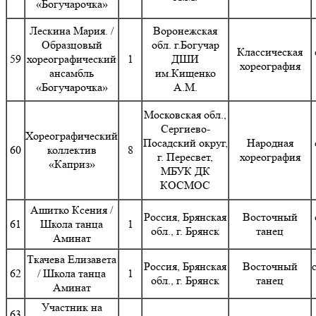
«Богучарочка»
Лескина Мария. /
Воронежская
Образцовый
обл. г.Богучар
Классическая
59
хореографический
1
ДШИ
хореография
ансамбль
им.Кищенко
«Богучарочка»
А.М.
Московская обл.,
Сергиево-
Хореографический
Посадский округ,
Народная
60
коллектив
8
г. Пересвет,
хореография
«Каприз»
МБУК ДК
КОСМОС
Ашитко Ксения /
Россия, Брянская
Восточный
61
Школа танца
1
обл., г. Брянск
танец
Аминат
Ткачева Елизавета
Россия, Брянская
Восточный
62
/ Школа танца
1
обл., г. Брянск
танец
Аминат
Участник на
63