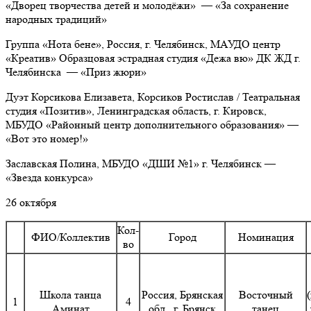
«Дворец творчества детей и молодёжи» — «За сохранение
народных традиций»
Группа «Нота бене»,
Россия, г. Челябинск, МАУДО центр
«Креатив» Образцовая эстрадная студия «Дежа вю» ДК ЖД г.
Челябинска
— «Приз жюри»
Дуэт Корсикова Елизавета, Корсиков Ростислав / Театральная
студия «Позитив»,
Ленинградская область, г. Кировск,
МБУДО «Районный центр дополнительного образования»
—
«Вот это номер!»
Заславская Полина,
МБУДО «ДШИ №1» г. Челябинск
—
«Звезда конкурса»
26 октября
Кол-
ФИО/Коллектив
Город
Номинация
во
Школа танца
Россия, Брянская
Восточный
1
4
Аминат
обл., г. Брянск
танец