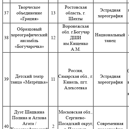
Творческое
Ростовская
Эстрадная
37
объединение
13
область, г.
хореография
«Грация»
Шахты
Воронежская
Образцовый
обл. г.Богучар
хореографический
Национальный
38
12
ДШИ
ансамбль
танец
им.Кищенко
«Богучарочка»
А.М.
Россия,
Детский театр
Самарская обл., г.
Эстрадная
39
11
танца «Матрёшка»
Кинель, пгт.
хореография
Алексеевка
Дуэт Шашкина
Московская обл.,
Полина и Аглова
Сергиево-
Агата /
Посадский округ,
Современная
40
2