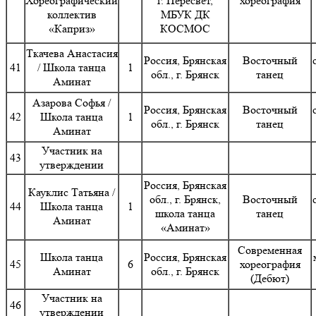
Хореографический
г. Пересвет,
хореография
коллектив
МБУК ДК
«Каприз»
КОСМОС
Ткачева Анастасия
Россия, Брянская
Восточный
41
/ Школа танца
1
обл., г. Брянск
танец
Аминат
Азарова Софья /
Россия, Брянская
Восточный
42
Школа танца
1
обл., г. Брянск
танец
Аминат
Участник на
43
утверждении
Россия, Брянская
Кауклис Татьяна /
обл., г. Брянск,
Восточный
44
Школа танца
1
школа танца
танец
Аминат
«Аминат»
Современная
Школа танца
Россия, Брянская
45
6
хореография
Аминат
обл., г. Брянск
(Дебют)
Участник на
46
утверждении