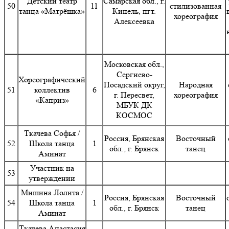
Детский театр
Самарская обл., г.
50
11
стилизованная
танца «Матрёшка»
Кинель, пгт.
хореография
Алексеевка
Московская обл.,
Сергиево-
Хореографический
Посадский округ,
Народная
51
коллектив
6
г. Пересвет,
хореография
«Каприз»
МБУК ДК
КОСМОС
Ткачева Софья /
Россия, Брянская
Восточный
52
Школа танца
1
обл., г. Брянск
танец
Аминат
Участник на
53
утверждении
Мишина Лолита /
Россия, Брянская
Восточный
54
Школа танца
1
обл., г. Брянск
танец
Аминат
Ткачева Анастасия