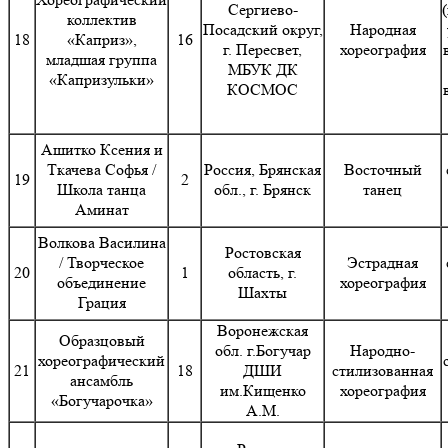
Сергиево-
коллектив
Посадский округ,
Народная
18
«Каприз»,
16
г. Пересвет,
хореография
младшая группа
МБУК ДК
«Капризульки»
КОСМОС
Ашитко Ксения и
Ткачева Софья /
Россия, Брянская
Восточный
19
2
Школа танца
обл., г. Брянск
танец
Аминат
Волкова Василина
Ростовская
/ Творческое
Эстрадная
20
1
область, г.
объединение
хореография
Шахты
Грация
Воронежская
Образцовый
обл. г.Богучар
Народно-
хореографический
21
18
ДШИ
стилизованная
ансамбль
им.Кищенко
хореография
«Богучарочка»
А.М.