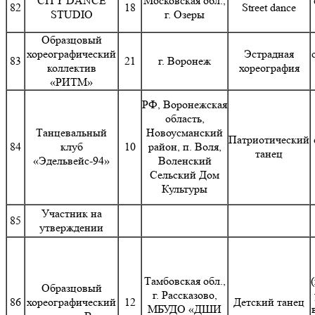
CITY DANCE
Московская обл.,
82
18
Street dance
STUDIO
г. Озеры
Образцовый
хореографический
Эстрадная
83
21
г. Воронеж
коллектив
хореография
«РИТМ»
РФ, Воронежская
область,
Танцевальный
Новоусманский
Патриотический
84
клуб
10
район, п. Воля,
танец
«Эдельвейс-94»
Воленский
Сельский Дом
Культуры
Участник на
85
утверждении
Тамбовская обл.,
Образцовый
г. Рассказово,
86
хореографический
12
Детский танец
МБУДО «ДШИ