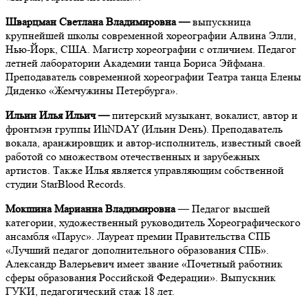
Шварцман Светлана Владимировна —
выпускница
крупнейшей школы современной хореографии Алвина Элли,
Нью-Йорк, США. Магистр хореографии с отличием. Педагог
летней лаборатории Академии танца Бориса Эйфмана.
Преподаватель современной хореографии Театра танца Елены
Диденко «Жемчужины Петербурга».
Ильин Илья Ильич —
питерский музыкант, вокалист, автор и
фронтмэн группы ИliNDAY (Ильин Dень). Преподаватель
вокала, аранжировщик и автор-исполнитель, известный своей
работой со множеством отечественных и зарубежных
артистов. Также Илья является управляющим собственной
студии StarBlood Records.
Мокшина Марианна Владимировна
— Педагог высшей
категории, художественный руководитель Хореографического
ансамбля «Парус». Лауреат премии Правительства СПБ
«Лучший педагог дополнительного образования СПБ».
Александр Валерьевич имеет звание «Почетный работник
сферы образования Российской Федерации». Выпускник
ГУКИ, педагогический стаж 18 лет.