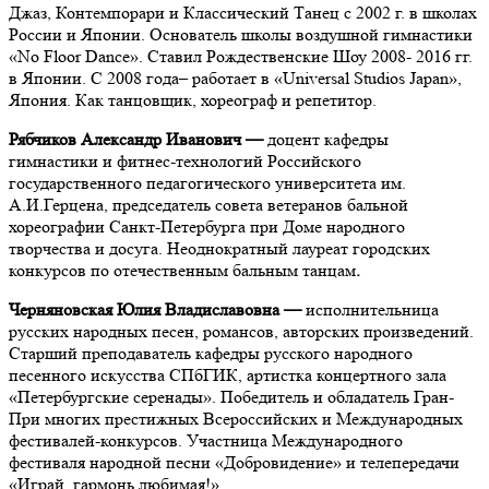
Джаз, Контемпорари и Классический Танец с 2002 г. в школах
России и Японии. Основатель школы воздушной гимнастики
«No Floor Dance». Ставил Рождественские Шоу 2008- 2016 гг.
в Японии. C 2008 года– работает в «Universal Studios Japan»,
Япония. Как танцовщик, хореограф и репетитор.
Рябчиков Александр Иванович —
доцент кафедры
гимнастики и фитнес-технологий Российского
государственного педагогического университета им.
А.И.Герцена, председатель совета ветеранов бальной
хореографии Санкт-Петербурга при Доме народного
творчества и досуга. Неоднократный лауреат городских
конкурсов по отечественным бальным танцам
.
Черняновская Юлия Владиславовна —
исполнительница
русских народных песен, романсов, авторских произведений.
Старший преподаватель кафедры русского народного
песенного искусства СПбГИК, артистка концертного зала
«Петербургские серенады». Победитель и обладатель Гран-
При многих престижных Всероссийских и Международных
фестивалей-конкурсов. Участница Международного
фестиваля народной песни «Добровидение» и телепередачи
«Играй, гармонь любимая!».