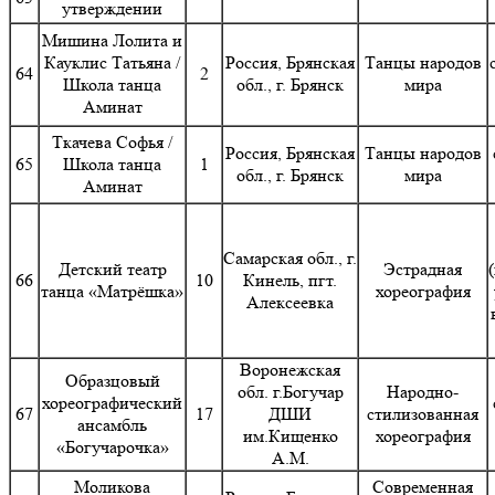
утверждении
Мишина Лолита и
Кауклис Татьяна /
Россия, Брянская
Танцы народов
64
2
Школа танца
обл., г. Брянск
мира
Аминат
Ткачева Софья /
Россия, Брянская
Танцы народов
65
Школа танца
1
обл., г. Брянск
мира
Аминат
Самарская обл., г.
Детский театр
Эстрадная
66
10
Кинель, пгт.
танца «Матрёшка»
хореография
Алексеевка
Воронежская
Образцовый
обл. г.Богучар
Народно-
хореографический
67
17
ДШИ
стилизованная
ансамбль
им.Кищенко
хореография
«Богучарочка»
А.М.
Моликова
Современная