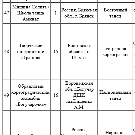
Мишина Лолита /
Россия, Брянская
Восточный
47
Школа танца
1
обл., г. Брянск
танец
Аминат
Творческое
Ростовская
Эстрадная
48
объединение
15
область, г.
хореография
«Грация»
Шахты
Воронежская
Образцовый
обл. г.Богучар
хореографический
Национальный
49
16
ДШИ
ансамбль
танец
им.Кищенко
«Богучарочка»
А.М.
Россия,
Народно-