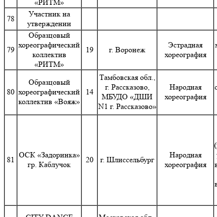
«РИТМ»
Участник на
78
утверждении
Образцовый
хореографический
Эстрадная
79
19
г. Воронеж
коллектив
хореография
«РИТМ»
Тамбовская обл.,
Образцовый
г. Рассказово,
Народная
80
хореографический
14
МБУДО «ДШИ
хореография
коллектив «Вояж»
N1 г. Рассказово»
ОСК «Задоринка»
Народная
81
20
г. Шлиссельбург
гр. Каблучок
хореография