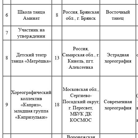
Школа танца
Россия, Брянская
Восточный
6
8
Аминат
обл., г. Брянск
танец
Участник на
7
утверждении
Россия,
Детский театр
Самарская обл., г.
Эстрадная
8
13
танца «Матрёшка»
Кинель, пгт.
хореография
Алексеевка
Московская обл.,
Хореографический
Сергиево-
коллектив
Посадский округ,
Современная
9
«Каприз»,
18
г. Пересвет,
хореография
младшая группа
МБУК ДК
«Капризульки»
КОСМОС
Воронежская