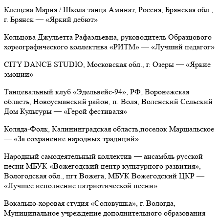
Клещева Мария / Школа танца Аминат,
Россия, Брянская обл.,
г. Брянск
— «Яркий дебют»
Кольцова Джульетта Рафаэльевна, руководитель
Образцового
хореографического коллектива «РИТМ» — «Лучший педагог»
CITY DANCE STUDIO,
Московская обл., г. Озеры
— «Яркие
эмоции»
Танцевальный клуб «Эдельвейс-94»,
РФ, Воронежская
область, Новоусманский район, п. Воля, Воленский Сельский
Дом Культуры
— «Герой фестиваля»
Коляда-Фолк,
Калининградская область,поселок Маршальское
— «За сохранение народных традиций»
Народный самодеятельный коллектив — ансамбль русской
песни МБУК «Вожегодский центр культурного развития»,
Вологодская обл., пгт Вожега, МБУК Вожегодский ЦКР
—
«Лучшее исполнение патриотической песни»
Вокально-хоровая студия «Соловушка»,
г. Вологда,
Муниципальное учреждение дополнительного образования