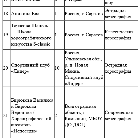
шоу
Эстрадная
18
Аникина Ева
1
Россия, г. Саратов
хореография
Тарасова Шанель
— Школа
Классическая
19
1
Россия, г. Саратов
хореографического
хореография
искусства S-classic
Россия,
Ульяновская обл.,
Спортивный клуб
р. п. Новая
Эстрадная
20
10
«Лидер»
Майна,
хореография
Спортивный клуб
«Лидер»
Бирюкова Василиса
и Бирюкова
Волгоградская
Вероника /
область, г.
Современная
21
2
Хореографический
Камышин, МБОУ
хореография
ансамбль
ДО ДЮЦ
«Непоседы»