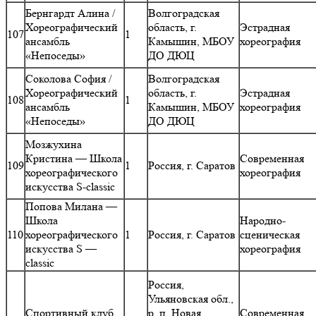
Бернгардт Алина /
Волгоградская
Хореографический
область, г.
Эстрадная
107
1
ансамбль
Камышин, МБОУ
хореография
«Непоседы»
ДО ДЮЦ
Соколова София /
Волгоградская
Хореографический
область, г.
Эстрадная
108
1
ансамбль
Камышин, МБОУ
хореография
«Непоседы»
ДО ДЮЦ
Мозжухина
Кристина — Школа
Современная
109
1
Россия, г. Саратов
хореографического
хореография
искусства S-classic
Попова Милана —
Школа
Народно-
110
хореографического
1
Россия, г. Саратов
сценическая
искусства S —
хореография
classic
Россия,
Ульяновская обл.,
Спортивный клуб
р. п. Новая
Современная