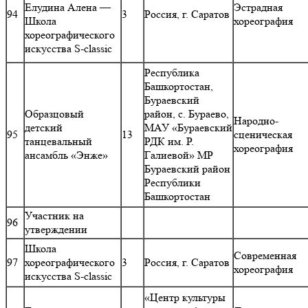
Елудина Алена —
Эстрадная
94
3
Россия, г. Саратов
Школа
хореография
хореографического
искусства S-classic
Республика
Башкортостан,
Бураевский
Образцовый
район, с. Бураево,
Народно-
детский
МАУ «Бураевский
95
13
сценическая
танцевальный
РДК им. Р.
хореография
ансамбль «Энже»
Галиевой» МР
Бураевский район
Республики
Башкортостан
Участник на
96
утверждении
Школа
Современная
97
хореографического
3
Россия, г. Саратов
хореография
искусства S-classic
«Центр культуры