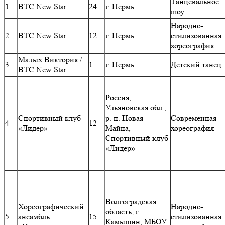
Танцевальное
1
ВТС New Star
24
г. Пермь
шоу
Народно-
2
ВТС New Star
12
г. Пермь
стилизованная
хореография
Малых Виктория /
3
1
г. Пермь
Детский танец
ВТС New Star
Россия,
Ульяновская обл.,
Спортивный клуб
р. п. Новая
Современная
4
12
«Лидер»
Майна,
хореография
Спортивный клуб
«Лидер»
Волгоградская
Хореографический
Народно-
область, г.
5
ансамбль
15
стилизованная
Камышин, МБОУ