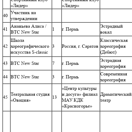
«Лидер»
«Лидер»
Участник на
40
утверждении
Ананьева Алиса /
Эстрадный
41
1
г. Пермь
ВТС New Star
вокал
Школа
Классическая
42
хореографического
3
Россия, г. Саратов
хореография
искусства S-classic
(Дебют)
Эстрадная
43
ВТС New Star
7
г. Пермь
хореография
Современная
44
ВТС New Star
3
г. Пермь
хореография
«Центр культуры
Театральная студия
и досуга» филиал
Драматический
45
13
«Овация»
МАУ КДК
театр
«Красногорье»