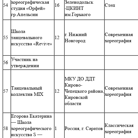
хореографическая
Зеленодольск
54
16
Степ
студия «Орфей»
-ЦКИНТ
гр.Апельсин
им.Горького
Школа
г. Нижний
Современная
55
танцевального
12
Новгород
хореография
искусства «Revive»
Участник на
56
утверждении
МКУ ДО ДДТ
Кирово-
Танцевальный
Современная
57
12
Чепецкого района,
коллектив MIX
хореография
Кировской
области
Егорова Екатерина
— Школа
Классическая
58
хореографического
1
Россия, г. Саратов
хореография
искусства S —