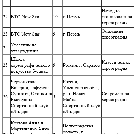
Народно-
22
ВТС New Star
10
г. Пермь
стилизованная
хореография
Эстрадная
23
ВТС New Star
9
г. Пермь
хореография
Участник на
24
утверждении
Школа
Классическая
25
хореографического
9
Россия, г. Саратов
хореография
искусства S-classic
Чертопятова
Россия,
Валерия, Гафурова
Ульяновская обл.,
Суннита, Осипкина
р. п. Новая
Современная
26
3
Екатерина —
Майна,
хореография
Спортивный клуб
Спортивный клуб
«Лидер»
«Лидер»
Козлова Анна и
Волгоградская
Мартыненко Анна /
область, г.