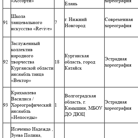
«Ассорти»
хореография
Елань
Школа
г. Нижний
Современная
91
танцевального
7
Новгород
хореография
искусства «Revive»
Заслуженный
коллектив
народного
Курганская
Эстрадная
92
творчества
18
область, город
хореография
Курганской области
Катайск
ансамбль танца
«Вектор»
Крахмалева
Волгоградская
Василиса /
область, г.
Эстрадная
93
Хореографический
1
Камышин, МБОУ
хореография
ансамбль
ДО ДЮЦ
«Непоседы»
Исаченко Надежда ,
Зуева Полина,