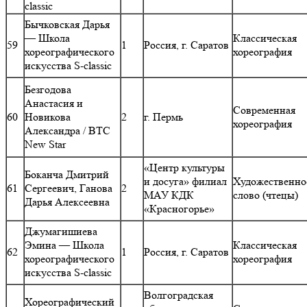
classic
Бычковская Дарья
— Школа
Классическая
59
1
Россия, г. Саратов
хореографического
хореография
искусства S-classic
Безгодова
Анастасия и
Современная
60
Новикова
2
г. Пермь
хореография
Александра / ВТС
New Star
«Центр культуры
Боканча Дмитрий
и досуга» филиал
Художественно
61
Сергеевич, Ганова
2
МАУ КДК
слово (чтецы)
Дарья Алексеевна
«Красногорье»
Джумагишиева
Эмина — Школа
Классическая
62
1
Россия, г. Саратов
хореографического
хореография
искусства S-classic
Волгоградская
Хореографический