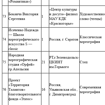
«Романтики»)
«Центр культуры
Боканча Виктория
и досуга» филиал
Художественно
73
1
Сергеевна
МАУ КДК
слово (чтецы)
«Красногорье»
Исаченко Надежда
— Школа
Классическая
74
хореографического
1
Россия, г. Саратов
хореография
искусства S —
classic
Народная
РТ,г.Зеленодольск-
хореографическая
75
21
ЦКИНТ
Степ
студия «Орфей»
им.Горького
гр.Апельсин
Проект
«Территория
Россия,
Современная
76
Талантов»
16
Ульяновская обл.,
хореография
благотворительного
г. Димитровград
фонда «Элеос»