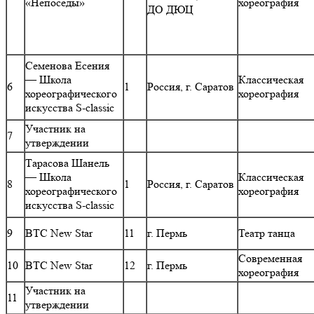
«Непоседы»
хореография
ДО ДЮЦ
Семенова Есения
— Школа
Классическая
6
1
Россия, г. Саратов
хореографического
хореография
искусства S-classic
Участник на
7
утверждении
Тарасова Шанель
— Школа
Классическая
8
1
Россия, г. Саратов
хореографического
хореография
искусства S-classic
9
ВТС New Star
11
г. Пермь
Театр танца
Современная
10
ВТС New Star
12
г. Пермь
хореография
Участник на
11
утверждении