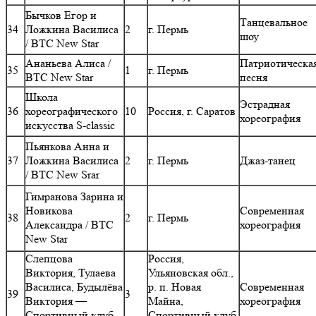
Бычков Егор и
Танцевальное
34
Ложкина Василиса
2
г. Пермь
шоу
/ ВТС New Star
Ананьева Алиса /
Патриотическа
35
1
г. Пермь
ВТС New Star
песня
Школа
Эстрадная
36
хореографического
10
Россия, г. Саратов
хореография
искусства S-classic
Пьянкова Анна и
37
Ложкина Василиса
2
г. Пермь
Джаз-танец
/ ВТС New Srar
Гимранова Зарина и
Новикова
Современная
38
2
г. Пермь
Александра / ВТС
хореография
New Star
Слепцова
Россия,
Виктория, Тулаева
Ульяновская обл.,
Василиса, Будылёва
р. п. Новая
Современная
39
3
Виктория —
Майна,
хореография
Спортивный клуб
Спортивный клуб