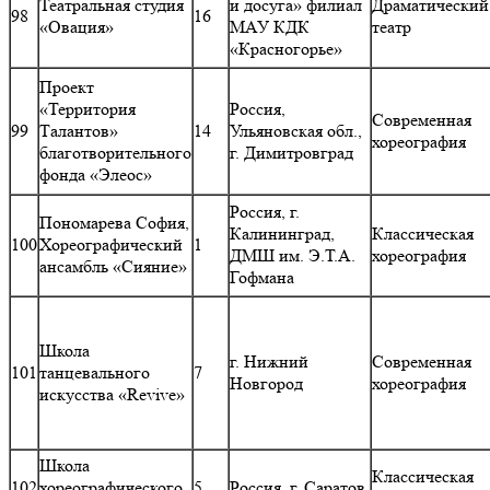
Театральная студия
и досуга» филиал
Драматический
98
16
«Овация»
МАУ КДК
театр
«Красногорье»
Проект
«Территория
Россия,
Современная
99
Талантов»
14
Ульяновская обл.,
хореография
благотворительного
г. Димитровград
фонда «Элеос»
Россия, г.
Пономарева София,
Калининград,
Классическая
100
Хореографический
1
ДМШ им. Э.Т.А.
хореография
ансамбль «Сияние»
Гофмана
Школа
г. Нижний
Современная
101
танцевального
7
Новгород
хореография
искусства «Revive»
Школа
Классическая
102
хореографического
5
Россия, г. Саратов