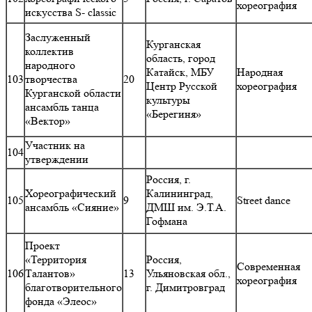
хореография
искусства S- classic
Заслуженный
Курганская
коллектив
область, город
народного
Катайск, МБУ
Народная
103
творчества
20
Центр Русской
хореография
Курганской области
культуры
ансамбль танца
«Берегиня»
«Вектор»
Участник на
104
утверждении
Россия, г.
Хореографический
Калининград,
105
9
Street dance
ансамбль «Сияние»
ДМШ им. Э.Т.А.
Гофмана
Проект
«Территория
Россия,
Современная
106
Талантов»
13
Ульяновская обл.,
хореография
благотворительного
г. Димитровград
фонда «Элеос»