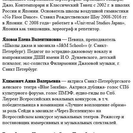
Джаз, Контемпорари и Классический Танец с 2002 г. в школах
России и Японии. Основатель школы воздушной гимнастики
«No Floor Dance». Ставил Рождественские Шоу 2008-2016 гг.
в Японии. C 2008 года– работает в «Universal Studios Japan»,
Япония как танцовщик, хореограф и репетитор.
Яловая Елена Валентиновна
—
Певица, преподаватель
«Школы джаза и мюзикла «J&M School»» (г. Санкт-
Петербург). Педагог по эстрадно-джазовому вокалу и
импровизации ДШИ имени И.О. Дунаевского, детский
психолог, экс-солистка Филармонии Джазовой музыки, г.
Санкт Петербург.
Климович Анна Валерьевна
— актриса Санкт-Петербургского
женского театра «Blue Sarafan». Актриса дубляжа- голос СПб
культурного форума, голос ПМЭФ, аудио-гиды по Спб.
Лауреат Всероссийских вокальных конкурсов, в т.ч.
победительница в номинации «Лучшее воплощение образа»
за роль Сейди в мюзикле «Через Вселенную» на
Всероссийском конкурсе музыкальных театров. Режиссер и
постановщик иммерсивных и музыкальных спектаклей.