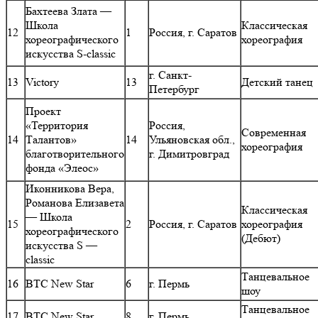
Бахтеева Злата —
Школа
Классическая
12
1
Россия, г. Саратов
хореографического
хореография
искусства S-classic
г. Санкт-
13
Victory
13
Детский танец
Петербург
Проект
«Территория
Россия,
Современная
14
Талантов»
14
Ульяновская обл.,
хореография
благотворительного
г. Димитровград
фонда «Элеос»
Иконникова Вера,
Романова Елизавета
Классическая
— Школа
15
2
Россия, г. Саратов
хореография
хореографического
(Дебют)
искусства S —
classic
Танцевальное
16
ВТС New Star
6
г. Пермь
шоу
Танцевальное
17
ВТС New Star
8
г. Пермь