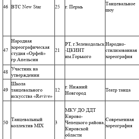
Танцевальное
46
ВТС New Star
25
г. Пермь
шоу
Народная
РТ, г.Зеленодольск
Народно-
хореографическая
47
21
-ЦКИНТ
стилизованная
студия «Орфей»
им.Горького
хореография
гр.Апельсин
Участник на
48
утверждении
Школа
г. Нижний
49
танцевального
12
Театр танца
Новгород
искусства «Revive»
МКУ ДО ДДТ
Кирово-
Танцевальный
Современная
50
3
Чепецкого района,
коллектив MIX
хореография
Кировской
области