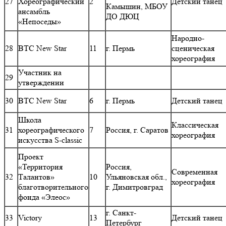
27
Хореографический
2
Детский танец
Камышин, МБОУ
ансамбль
ДО ДЮЦ
«Непоседы»
Народно-
28
ВТС New Star
11
г. Пермь
сценическая
хореография
Участник на
29
утверждении
30
ВТС New Star
6
г. Пермь
Детский танец
Школа
Классическая
31
хореографического
7
Россия, г. Саратов
хореография
искусства S-classic
Проект
«Территория
Россия,
Современная
32
Талантов»
10
Ульяновская обл.,
хореография
благотворительного
г. Димитровград
фонда «Элеос»
г. Санкт-
33
Victory
13
Детский танец
Петербург