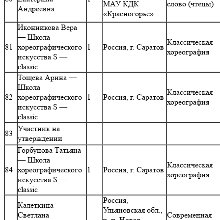
МАУ КДК
слово (чтецы)
Андреевна
«Красногорье»
Иконникова Вера
— Школа
Классическая
81
хореографического
1
Россия, г. Саратов
хореография
искусства S —
classic
Тощева Арина —
Школа
Классическая
82
хореографического
1
Россия, г. Саратов
хореография
искусства S —
classic
Участник на
83
утверждении
Горбунова Татьяна
— Школа
Классическая
84
хореографического
1
Россия, г. Саратов
хореография
искусства S —
classic
Россия,
Калеткина
Ульяновская обл.,
Светлана
Современная
р. п. Новая