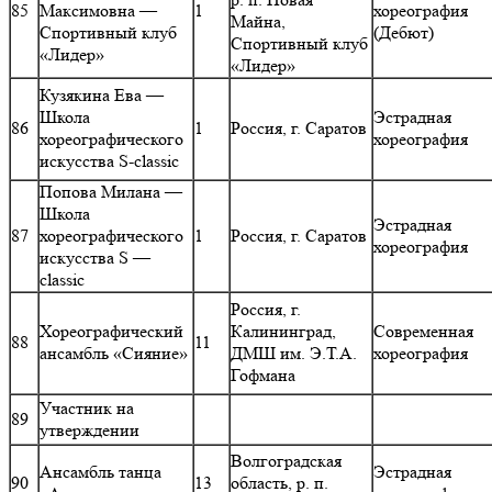
85
Максимовна —
1
хореография
Майна,
Спортивный клуб
(Дебют)
Спортивный клуб
«Лидер»
«Лидер»
Кузякина Ева —
Школа
Эстрадная
86
1
Россия, г. Саратов
хореографического
хореография
искусства S-classic
Попова Милана —
Школа
Эстрадная
87
хореографического
1
Россия, г. Саратов
хореография
искусства S —
classic
Россия, г.
Хореографический
Калининград,
Современная
88
11
ансамбль «Сияние»
ДМШ им. Э.Т.А.
хореография
Гофмана
Участник на
89
утверждении
Волгоградская
Ансамбль танца
Эстрадная
90
13
область, р. п.