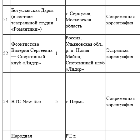
Богуславская Дарья
г. Серпухов,
(в составе
Современная
51
1
Московская
театральной студии
хореография
область
«Романтики»)
Россия,
Феоктистова
Ульяновская обл.,
Валерия Сергеевна
р. п. Новая
Эстрадная
52
1
— Спортивный
Майна,
хореография
клуб «Лидер»
Спортивный клуб
«Лидер»
Современная
53
ВТС New Star
5
г. Пермь
хореография
Народная
РТ, г.