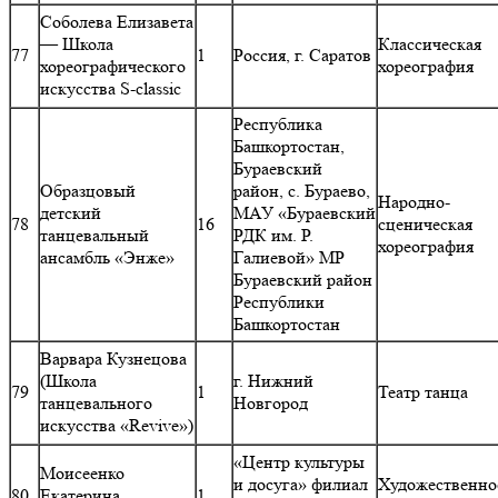
Соболева Елизавета
— Школа
Классическая
77
1
Россия, г. Саратов
хореографического
хореография
искусства S-classic
Республика
Башкортостан,
Бураевский
Образцовый
район, с. Бураево,
Народно-
детский
МАУ «Бураевский
78
16
сценическая
танцевальный
РДК им. Р.
хореография
ансамбль «Энже»
Галиевой» МР
Бураевский район
Республики
Башкортостан
Варвара Кузнецова
(Школа
г. Нижний
79
1
Театр танца
танцевального
Новгород
искусства «Revive»)
«Центр культуры
Моисеенко
и досуга» филиал
Художественно
80
Екатерина
1