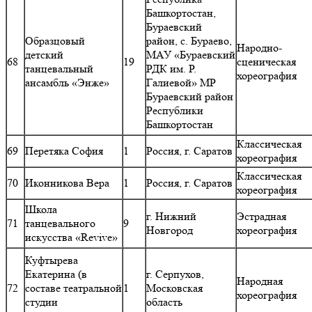
Башкортостан,
Бураевский
Образцовый
район, с. Бураево,
Народно-
детский
МАУ «Бураевский
68
19
сценическая
танцевальный
РДК им. Р.
хореография
ансамбль «Энже»
Галиевой» МР
Бураевский район
Республики
Башкортостан
Классическая
69
Перетяка София
1
Россия, г. Саратов
хореография
Классическая
70
Иконникова Вера
1
Россия, г. Саратов
хореография
Школа
г. Нижний
Эстрадная
71
танцевального
9
Новгород
хореография
искусства «Revive»
Куфтырева
Екатерина (в
г. Серпухов,
Народная
72
составе театральной
1
Московская
хореография
студии
область