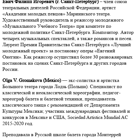
Евич Филипп Игоревич (г. Санкт-Петербург)
–
член союза
театральных деятелей Российской Федерации, артист
«Академии молодых певцов» Мариинского театра.
Художественный руководитель и режиссер молодежного
«Музыкального Учебного Театра» при комитете по
молодежной политике Санкт-Петербурга. Композитор. Автор
четырех музыкальных спектаклей, а также романсов и песен.
Лауреат Премии Правительства Санкт-Петербурга «Лучший
молодежный проект» за постановку оперы «Евгений
Онегин». Как режиссер осуществил более 30 разножанровых
постановок на сценах Санкт-Петербурга и других городов
России.
Olga V. Gromakova
(Mexico)
— экс-солистка и артистка
Большого театра города Лодзь (Польша). Специалист по
классической и неоклассической хореографии, педагог-
хореограф балета и балетной техники, преподаватель
классического танца c рекомендацией от Департамента
Культуры Мексики; участник международных фестивалей и
конкурсов в Мексике и США, Sociedad Artistica Mundial AC
2015-2020 год.
Преподавала в Русской школе балета города Монтеррей