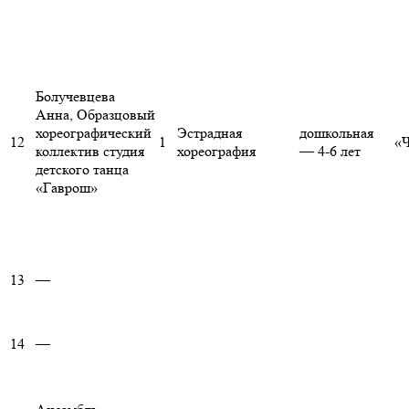
Болучевцева
Анна, Образцовый
хореографический
Эстрадная
дошкольная
12
1
«Ч
коллектив студия
хореография
— 4-6 лет
детского танца
«Гаврош»
13
—
14
—