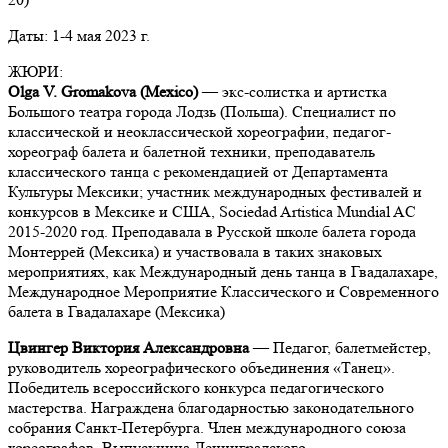
Даты: 1-4 мая 2023 г.
ЖЮРИ:
Оlga V. Gromakova (Mexico)
— экс-солистка и артистка
Большого театра города Лодзь (Польша). Специалист по
классической и неоклассической хореографии, педагог-
хореограф балета и балетной техники, преподаватель
классического танца c рекомендацией от Департамента
Культуры Мексики; участник международных фестивалей и
конкурсов в Мексике и США, Sociedad Artistica Mundial AC
2015-2020 год. Преподавала в Русской школе балета города
Монтеррей (Мексика) и участвовала в таких знаковых
мероприятиях, как Международный день танца в Гвадалахаре,
Международное Мероприятие Классического и Современного
балета в Гвадалахаре (Мексика)
Цвингер Виктория Александровна
—
Педагог, балетмейстер,
руководитель хореографического объединения «Танец».
Победитель всероссийского конкурса педагогического
мастерства. Награждена благодарностью законодательного
собрания Санкт-Петербурга. Член международного союза
хореографов. Выпускница Ленинградского