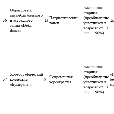
смешанная
Образцовый
старшая
ансамбль бального
Патриотический
(преобладание
36
и эстрадного
13
Т
танец
участников в
танца «Deka-
возрасте от 13
dance»
лет — 90%)
смешанная
старшая
Хореографический
«
Современная
(преобладание
37
коллектив
9
бе
хореография
участников в
«Бумеранг «
му
возрасте от 13
лет — 90%)