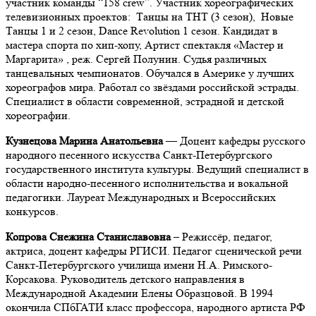
участник команды “158 crew”. Участник хореографических
телевизионных проектов: Танцы на ТНТ (3 сезон), Новые
Танцы 1 и 2 сезон, Dance Revolution 1 сезон. Кандидат в
мастера спорта по хип-хопу, Артист спектакля «Мастер и
Маргарита» , реж. Сергей Полунин. Судья различных
танцевальных чемпионатов. Обучался в Америке у лучших
хореографов мира. Работал со звёздами российской эстрады.
Специалист в области современной, эстрадной и детской
хореографии.
Кузнецова Марина Анатольевна
— Доцент кафедры русского
народного песенного искусства Санкт-Петербургского
государственного института культуры. Ведущий специалист в
области народно-песенного исполнительства и вокальной
педагогики. Лауреат Международных и Всероссийских
конкурсов.
Копрова Снежина Станиславовна
–
Режиссёр, педагог,
актриса, доцент кафедры РГИСИ. Педагог сценической речи
Санкт-Петербургского училища имени Н.А. Римского-
Корсакова. Руководитель детского направления в
Международной Академии Елены Образцовой. В 1994
окончила СПбГАТИ класс профессора, народного артиста РФ