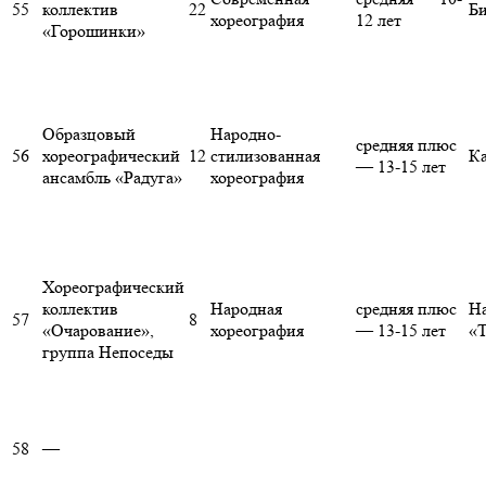
55
коллектив
22
Би
хореография
12 лет
«Горошинки»
Образцовый
Народно-
средняя плюс
56
хореографический
12
стилизованная
К
— 13-15 лет
ансамбль «Радуга»
хореография
Хореографический
коллектив
Народная
средняя плюс
Н
57
8
«Очарование»,
хореография
— 13-15 лет
«Т
группа Непоседы
58
—