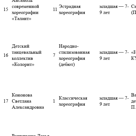
Ансамбль
современной
Эстрадная
младшая — 7-
Сн
15
11
хореографии
хореография
9 лет
(П
«Талант»
Детский
Народно-
танцевальный
стилизованная
младшая — 7-
«
16
7
коллектив
хореография
9 лет
К
«Колорит»
(дебют)
Кононова
Ва
Классическая
младшая — 7-
17
Светлана
1
де
хореография
9 лет
Александровна
П.
Рощупкина Дарья