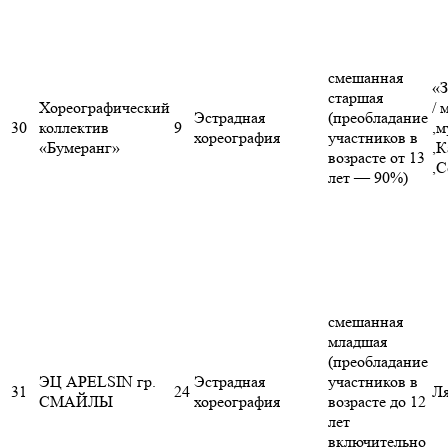
смешанная
«З
старшая
Хореографический
/ 
Эстрадная
(преобладание
30
коллектив
9
,м
хореография
участников в
«Бумеранг»
,К
возрасте от 13
,
лет — 90%)
смешанная
младшая
(преобладание
ЭЦ APELSIN гр.
Эстрадная
участников в
31
24
Ля
СМАЙЛЫ
хореография
возрасте до 12
лет
включительно