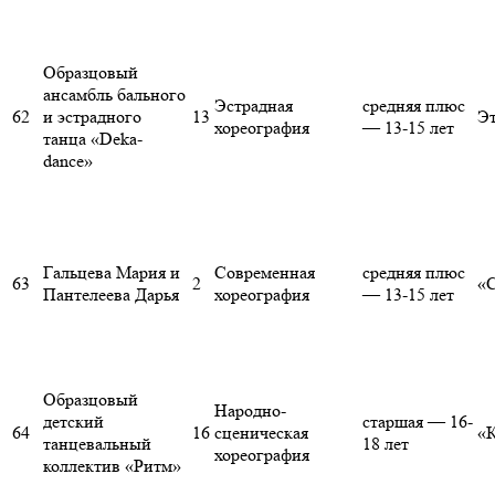
Образцовый
ансамбль бального
Эстрадная
средняя плюс
62
и эстрадного
13
Эт
хореография
— 13-15 лет
танца «Deka-
dance»
Гальцева Мария и
Современная
средняя плюс
63
2
«
Пантелеева Дарья
хореография
— 13-15 лет
Образцовый
Народно-
детский
старшая — 16-
64
16
сценическая
«К
танцевальный
18 лет
хореография
коллектив «Ритм»