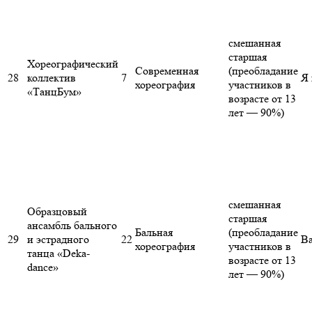
смешанная
старшая
Хореографический
Современная
(преобладание
28
коллектив
7
Я 
хореография
участников в
«ТанцБум»
возрасте от 13
лет — 90%)
смешанная
Образцовый
старшая
ансамбль бального
Бальная
(преобладание
29
и эстрадного
22
Ва
хореография
участников в
танца «Deka-
возрасте от 13
dance»
лет — 90%)