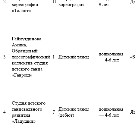
2
11
Д
хореографии
хореография
9 лет
«Талант»
Гайнутдинова
Амина,
Образцовый
дошкольная
3
хореографический
1
Детский танец
«З
— 4-6 лет
коллектив студия
детского танца
«Гаврош»
Студия детского
танцевального
Детский танец
дошкольная
4
7
Я
развития
(дебют)
— 4-6 лет
«Ладушки»