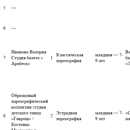
5
—
6
—
Иванова Валерия
Ва
Классическая
младшая — 7-
7
Студия балета »
1
ба
хореография
9 лет
Арабеск»
«Э
Образцовый
хореографический
коллектив студия
детского танца
Эстрадная
младшая — 7-
«С
8
2
«Гаврош» /
хореография
9 лет
ма
Костенко