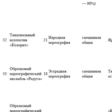
— 90%)
Танцевальный
Народная
смешанная
32
коллектив
21
Я
хореография
общая
«Колорит»
Образцовый
Эстрадная
смешанная
Т
33
хореографический
18
хореография
общая
ос
ансамбль «Радуга»
Образцовый
хореографический
«