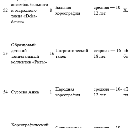
ансамбль бального
Бальная
средняя — 10-
52
и эстрадного
8
Х
хореография
12 лет
танца «Deka-
dance»
Образцовый
детский
Патриотический
старшая — 16-
«
53
16
танцевальный
танец
18 лет
ба
коллектив «Ритм»
Народная
средняя — 10-
«Т
54
Сусоева Анна
1
хореография
12 лет
пл
Хореографический
Современная
средняя — 10-