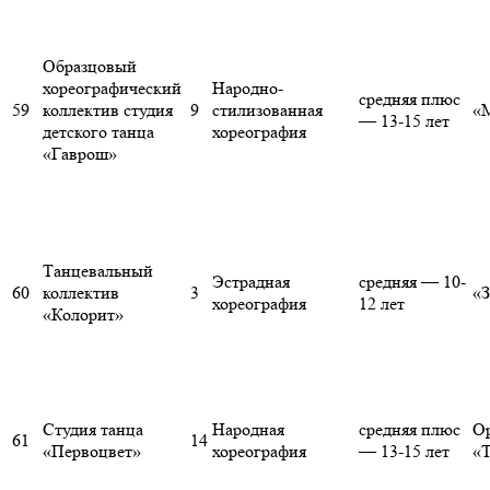
Образцовый
хореографический
Народно-
средняя плюс
59
коллектив студия
9
стилизованная
«
— 13-15 лет
детского танца
хореография
«Гаврош»
Танцевальный
Эстрадная
средняя — 10-
60
коллектив
3
«
хореография
12 лет
«Колорит»
Студия танца
Народная
средняя плюс
О
61
14
«Первоцвет»
хореография
— 13-15 лет
«Т