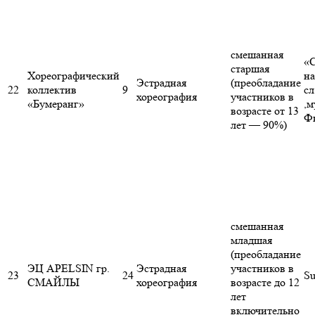
смешанная
«
старшая
Хореографический
на
Эстрадная
(преобладание
22
коллектив
9
сл
хореография
участников в
«Бумеранг»
,м
возрасте от 13
Ф
лет — 90%)
смешанная
младшая
(преобладание
ЭЦ APELSIN гр.
Эстрадная
участников в
23
24
Su
СМАЙЛЫ
хореография
возрасте до 12
лет
включительно