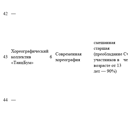
42
—
смешанная
старшая
Хореографический
Современная
(преобладание
Сч
43
коллектив
6
хореография
участников в
че
«ТанцБум»
возрасте от 13
лет — 90%)
44
—