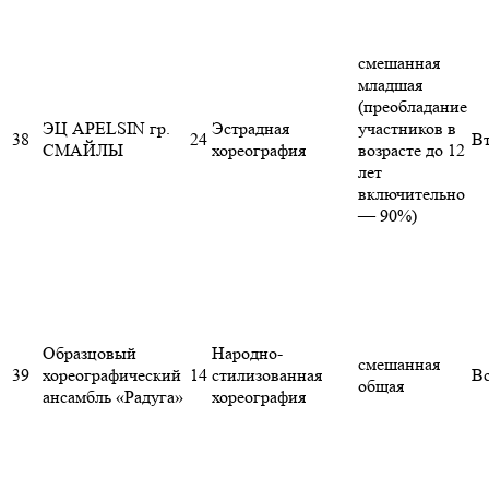
смешанная
младшая
(преобладание
ЭЦ APELSIN гр.
Эстрадная
участников в
38
24
В
СМАЙЛЫ
хореография
возрасте до 12
лет
включительно
— 90%)
Образцовый
Народно-
смешанная
39
хореографический
14
стилизованная
Вс
общая
ансамбль «Радуга»
хореография