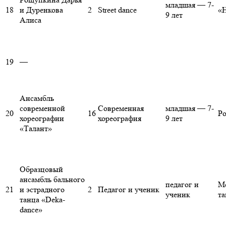
младшая — 7-
18
и Дуренкова
2
Street dance
«
9 лет
Алиса
19
—
Ансамбль
современной
Современная
младшая — 7-
20
16
Ро
хореографии
хореография
9 лет
«Талант»
Образцовый
ансамбль бального
педагог и
М
21
и эстрадного
2
Педагог и ученик
ученик
та
танца «Deka-
dance»