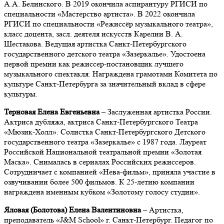
А.А. Белинского. В 2019 окончила аспирантуру РГИСИ по
специальности «Мастерство артиста». В 2022 окончила
РГИСИ по специальности «Режиссёр музыкального театра»,
класс доцента, засл. деятеля искусств Карелии В. А.
Шестакова. Ведущая артистка Санкт-Петербургского
государственного детского театра «Зазеркалье». Удостоена
первой премии как режиссер-постановщик лучшего
музыкального спектакля. Награждена грамотами Комитета по
культуре Санкт-Петербурга за значительный вклад в сфере
культуры.
Терновая Елена Евгеньевна
– Заслуженная артистка России.
Актриса дубляжа, актриса Санкт-Петербургского Театра
«Мюзик-Холл». Солистка Санкт-Петербургского Детского
государственного театра «Зазеркалье» с 1987 года.
Лауреат
Российской Национальной театральной премии «Золотая
Маска». Снималась в сериалах Российских режиссеров.
Сотрудничает с компанией «Нева-фильм», приняла участие в
озвучивании более 500 фильмов. К 25-летию компании
награждена именным кубком «Золотому голосу студии».
Яловая (Болотова) Елена Валентиновна
– Артистка,
преподаватель «J&M School» г. Санкт-Петербург. Педагог по