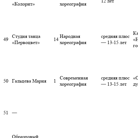
12 лет
«Колорит»
хореография
Ка
Студия танца
Народная
средняя плюс
49
14
«
«Первоцвет»
хореография
— 13-15 лет
го
Современная
средняя плюс
«О
50
Гальцева Мария
1
хореография
— 13-15 лет
д
51
—
Образцовый