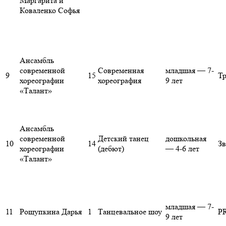
Маргарита и
Коваленко Софья
Ансамбль
современной
Современная
младшая — 7-
9
15
Тр
хореографии
хореография
9 лет
«Талант»
Ансамбль
современной
Детский танец
дошкольная
10
14
Зв
хореографии
(дебют)
— 4-6 лет
«Талант»
младшая — 7-
11
Рощупкина Дарья
1
Танцевальное шоу
PR
9 лет