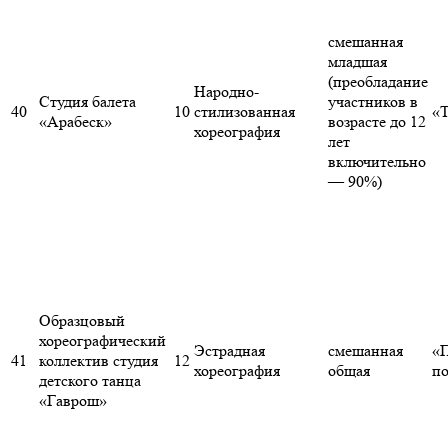
смешанная
младшая
(преобладание
Народно-
Студия балета
участников в
40
10
стилизованная
«Т
«Арабеск»
возрасте до 12
хореография
лет
включительно
— 90%)
Образцовый
хореографический
Эстрадная
смешанная
«
41
коллектив студия
12
хореография
общая
п
детского танца
«Гаврош»