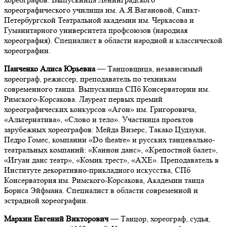
хореографического училища им. А.Я.Вагановой, Санкт-
Петербургской Театральной академии им. Черкасова и
Гуманитарного университета профсоюзов (народная
хореография). Специалист в области народной и классической
хореографии.
Панченко Алиса Юрьевна
—
Танцовщица, независимый
хореограф, режиссер, преподаватель по техникам
современного танца. Выпускница СПб Консерватории им.
Римского-Корсакова. Лауреат первых премий
хореографических конкурсов «Агон» им. Григоровича,
«Альтернатива», «Слово и тело». Участница проектов
зарубежных хореографов: Мейда Визерс, Такако Цудзуки,
Педро Гомес, компании «Do theatre» и русских танцевально-
театральных компаний: «Каннон данс», «Крепостной балет»,
«Игуан данс театр», «Комик трест», «АХЕ». Преподаватель в
Институте декоративно-прикладного искусства, СПб
Консерватория им. Римского-Корсакова, Академии танца
Бориса Эйфмана. Специалист в области современной и
эстрадной хореографии.
Маркин Евгений Викторович
—
Танцор, хореограф, судья,