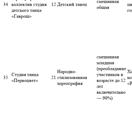
смешанная
34
коллектив студия
12
Детский танец
цв
общая
детского танца
го
«Гаврош»
смешанная
младшая
(преобладание
Народно-
Хо
Студия танца
участников в
35
21
стилизованная
к
«Первоцвет»
возрасте до 12
хореография
«
лет
включительно
— 90%)