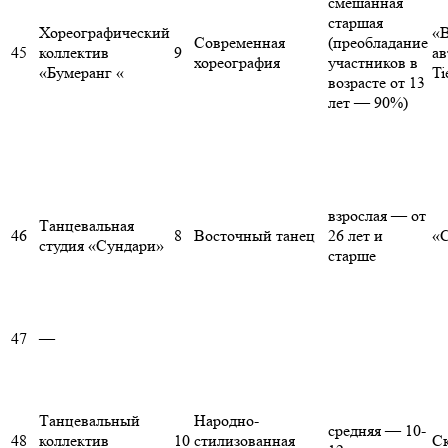
смешанная
старшая
Хореографический
«В
Современная
(преобладание
45
коллектив
9
ав
хореография
участников в
«Бумеранг «
Ti
возрасте от 13
лет — 90%)
взрослая — от
Танцевальная
46
8
Восточный танец
26 лет и
«С
студия «Сундари»
старше
47
—
Танцевальный
Народно-
средняя — 10-
48
коллектив
10
стилизованная
С