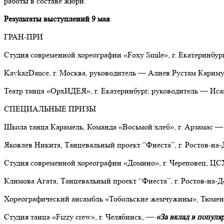
работы в составе жюри.
Результаты выступлений 9 мая
ГРАН-ПРИ
Студия современной хореографии «Foxy Smile»,
г. Екатеринбу
KavkazDance, г. Москва, руководитель — Алиев Рустам Карим
Театр танца «ОрхИДЕЯ», г. Екатеринбург, руководитель — Иса
СПЕЦИАЛЬНЫЕ ПРИЗЫ
Школа танца Карамель, Команда «Восьмой хлеб»
,
г. Арзамас
Яковлев Никита, Танцевальный проект “Фиеста”,
г. Ростов-на
Студия современной хореографии «Домино»,
г. Череповец, Ц
Климова Агата, Танцевальный проект “Фиеста”,
г. Ростов-на-
Хореографический ансамбль «Тобольские жемчужины»,
Тюменс
Студия танца «Fizzy crew», г. Челябинск, —
«За вклад в попул