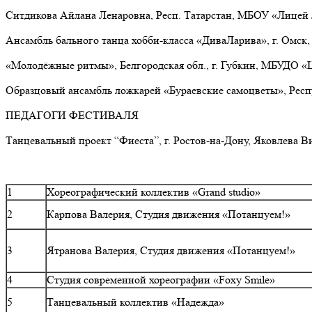
Ситдикова Айлана Ленаровна,
Респ. Татарстан, МБОУ «Лицей 
Ансамбль бального танца хобби-класса «ДиваЛарива», г. Омск
«Молодёжные ритмы», Белгородская обл., г. Губкин, МБУДО «
Образцовый ансамбль ложкарей «Бураевские самоцветы», Респ
ПЕДАГОГИ ФЕСТИВАЛЯ
Танцевальный проект “Фиеста”,
г. Ростов-на-Дону
,
Яковлева В
1
Хореографический коллектив «Grand studio»
2
Карпова Валерия, Студия движения «Потанцуем!»
3
Ятранова Валерия, Студия движения «Потанцуем!»
4
Студия современной хореографии «Foxy Smile»
5
Танцевальный коллектив «Надежда»