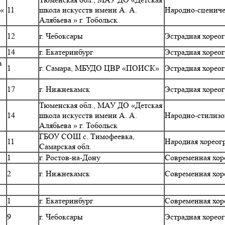
 «
11
школа искусств имени А. А.
Народно-сцениче
Алябьева » г. Тобольск
12
г. Чебоксары
Эстрадная хорео
14
г. Екатеринбург
Эстрадная хорео
в
1
г. Самара, МБУДО ЦВР «ПОИСК»
Эстрадная хорео
17
г. Нижнекамск
Эстрадная хорео
Тюменская обл., МАУ ДО «Детская
14
школа искусств имени А. А.
Народно-стилизо
Алябьева » г. Тобольск
ГБОУ СОШ с. Тимофеевка,
11
Народная хореог
Самарская обл.
1
г. Ростов-на-Дону
Современная хор
2
г. Нижнекамск
Современная хор
1
г. Екатеринбург
Современная хор
9
г. Чебоксары
Эстрадная хорео