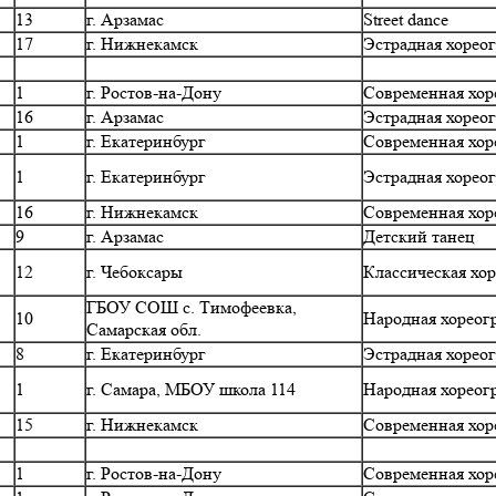
13
г. Арзамас
Street dance
17
г. Нижнекамск
Эстрадная хорео
1
г. Ростов-на-Дону
Современная хор
16
г. Арзамас
Эстрадная хорео
1
г. Екатеринбург
Современная хор
1
г. Екатеринбург
Эстрадная хорео
16
г. Нижнекамск
Современная хор
9
г. Арзамас
Детский танец
12
г. Чебоксары
Классическая хо
ГБОУ СОШ с. Тимофеевка,
10
Народная хореог
Самарская обл.
8
г. Екатеринбург
Эстрадная хорео
1
г. Самара, МБОУ школа 114
Народная хореог
15
г. Нижнекамск
Современная хор
1
г. Ростов-на-Дону
Современная хор