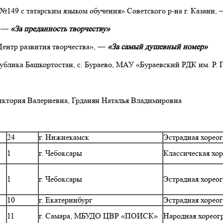
№149 с татарским языком обучения» Советского р-на г. Казани,
, —
«За преданность творчеству»
Центр развития творчества», —
«За самый душевный номер»
ублика Башкортостан, с. Бураево, МАУ «Бураевский РДК им. Р.
иктория Валериевна, Грданян Наталья Владимировна
24
г. Нижнекамск
Эстрадная хорео
1
г. Чебоксары
Классическая хо
1
г. Чебоксары
Эстрадная хорео
10
г. Екатеринбург
Эстрадная хорео
11
г. Самара, МБУДО ЦВР «ПОИСК»
Народная хореог