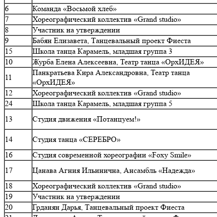
6
Команда «Восьмой хлеб»
7
Хореографический коллектив «Grand studio»
8
Участник на утверждении
9
Бабян Елизавета, Танцевальный проект Фиеста
15
Школа танца Карамель, младшая группа 3
10
Журба Елена Алексеевна, Театр танца «ОрхИДЕЯ»
Панкратьева Кира Александровна, Театр танца
11
«ОрхИДЕЯ»
12
Хореографический коллектив «Grand studio»
24
Школа танца Карамель, младшая группа 5
13
Студия движения «Потанцуем!»
14
Студия танца «СЕРЕБРО»
16
Студия современной хореографии «Foxy Smile»
17
Цанава Агния Ильинична, Ансамбль «Надежда»
18
Хореографический коллектив «Grand studio»
19
Участник на утверждении
20
Грданян Дарья, Танцевальный проект Фиеста