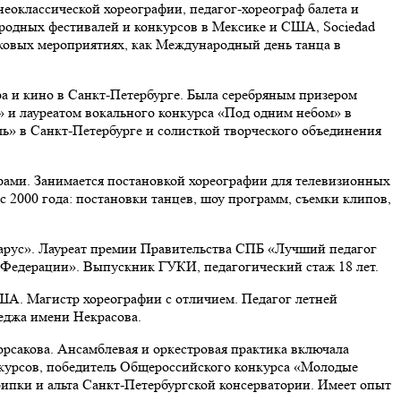
неоклассической хореографии, педагог-хореограф балета и
ародных фестивалей и конкурсов в Мексике и США, Sociedad
наковых мероприятиях, как Международный день танца в
ра и кино в Санкт-Петербурге. Была серебряным призером
 и лауреатом вокального конкурса «Под одним небом» в
ль» в Санкт-Петербурге и солисткой творческого объединения
ами. Занимается постановкой хореографии для телевизионных
с 2000 года: постановки танцев, шоу программ, съемки клипов,
арус». Лауреат премии Правительства СПБ «Лучший педагог
 Федерации». Выпускник ГУКИ, педагогический стаж 18 лет.
. Магистр хореографии с отличием. Педагог летней
еджа имени Некрасова.
рсакова. Ансамблевая и оркестровая практика включала
курсов, победитель Общероссийского конкурса «Молодые
рипки и альта Санкт-Петербургской консерватории. Имеет опыт