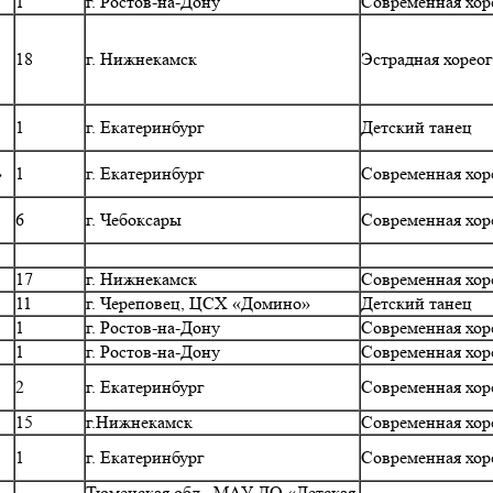
1
г. Ростов-на-Дону
Современная хор
18
г. Нижнекамск
Эстрадная хорео
1
г. Екатеринбург
Детский танец
»
1
г. Екатеринбург
Современная хор
6
г. Чебоксары
Современная хор
17
г. Нижнекамск
Современная хор
11
г. Череповец, ЦСХ «Домино»
Детский танец
1
г. Ростов-на-Дону
Современная хор
1
г. Ростов-на-Дону
Современная хор
2
г. Екатеринбург
Современная хор
15
г.Нижнекамск
Современная хор
1
г. Екатеринбург
Современная хор
Тюменская обл., МАУ ДО «Детская