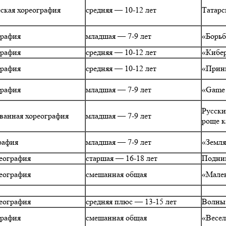
ская хореография
средняя — 10-12 лет
Татарс
графия
младшая — 7-9 лет
«Борьб
графия
средняя — 10-12 лет
«Кибе
графия
средняя — 10-12 лет
«Прин
графия
младшая — 7-9 лет
«Game 
Русски
ванная хореография
младшая — 7-9 лет
роще к
рафия
младшая — 7-9 лет
«Земля
еография
старшая — 16-18 лет
Подним
еография
смешанная общая
«Мален
еография
средняя плюс — 13-15 лет
Волны
графия
смешанная общая
«Весел