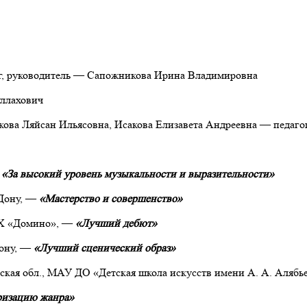
рг, руководитель — Сапожникова Ирина Владимировна
уллахович
кова Ляйсан Ильясовна, Исакова Елизавета Андреевна — педаго
—
«
З
а высокий уровень музыкальности и выразительности»
-Дону, —
«Мастерство и совершенство»
СХ «Домино», —
«Лучший дебют»
Дону, —
«Лучший сценический образ»
кая обл., МАУ ДО «Детская школа искусств имени А. А. Алябье
яризацию жанра»