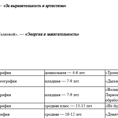
 —
«За выразительность и артистизм»
 Галиевой», —
«Энергия и зажигательность»
графия
дошкольная — 4-6 лет
«Троп
реография
младшая — 7-9 лет
«Дыха
«Волше
графия
младшая — 7-9 лет
Ларион
обрабо
графия
средняя плюс — 13-15 лет
«Не бу
рафия
средняя — 10-12 лет
«Девич