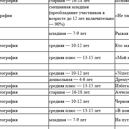
еография
старшая — 16-18 лет
Испов
смешанная младшая
(преобладание участников в
графия
«Не та
возрасте до 12 лет включительно
— 90%)
младшая — 7-9 лет
Рыжая 
еография
средняя — 10-12 лет
Кто за
еография
средняя плюс — 13-15 лет
«Мой 
еография
средняя — 10-12 лет
«Успе
дошкольная — 4-6 лет
Дремуч
еография
средняя плюс — 13-15 лет
Избега
еография
старшая — 16-18 лет
Аччел
еография
средняя — 10-12 лет
Чернов
еография
средняя плюс — 13-15 лет
«В пои
еография
младшая — 7-9 лет
На пут