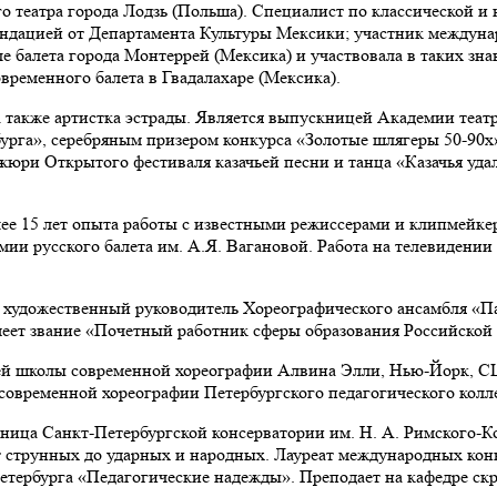
о театра города Лодзь (Польша). Специалист по классической и 
мендацией от Департамента Культуры Мексики; участник междун
коле балета города Монтеррей (Мексика) и участвовала в таких з
ременного балета в Гвадалахаре (Мексика).
а также артистка эстрады. Является выпускницей Академии теат
рга», серебряным призером конкурса «Золотые шлягеры 50-90х»
жюри Открытого фестиваля казачьей песни и танца «Казачья уда
е 15 лет опыта работы с известными режиссерами и клипмейкер
ии русского балета им. А.Я. Вагановой. Работа на телевидении 
 художественный руководитель Хореографического ансамбля «П
еет звание «Почетный работник сферы образования Российской
 школы современной хореографии Алвина Элли, Нью-Йорк, США
современной хореографии Петербургского педагогического колл
ица Санкт-Петербургской консерватории им. Н. А. Римского-Ко
 струнных до ударных и народных. Лауреат международных кон
етербурга «Педагогические надежды». Преподает на кафедре ск