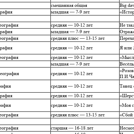
смешанная общая
Big da
графия
младшая — 7-9 лет
«Истор
еография
средняя — 10-12 лет
Не так
графия
младшая — 7-9 лет
Отраж
еография
средняя плюс — 13-15 лет
Перехо
графия
средняя — 10-12 лет
Я или 
еография
средняя — 10-12 лет
«Мысл
младшая — 7-9 лет
Весёлы
«Розов
реография
средняя — 10-12 лет
П.И.Ча
рафия
средняя — 10-12 лет
Танец
графия
средняя — 10-12 лет
«Шерс
рафия
средняя — 10-12 лет
«Моя с
еография
средняя плюс — 13-15 лет
«Сбой 
еография
старшая — 16-18 лет
Несмот