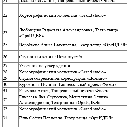
21
Джалилова Алина, Танцевальный проект Фиеста
22
Хореографический коллектив «Grand studio»
Любовцева Радаслава Александровна, Театр танца
23
«ОрхИДЕЯ»
25
Воробьева Алиса Евгеньевна, Театр танца «ОрхИДЕЯ
26
Студия движения «Потанцуем!»
27
Участник на утверждении
28
Хореографический коллектив «Grand studio»
29
Студия современной хореографии «Домино»
30
Курбанова Полина, Танцевальный проект Фиеста
31
Климова Агата, Танцевальный проект Фиеста
Елисеева Яна Сергеевна, Мешалкина Эллина
32
Александровна, Театр танца «ОрхИДЕЯ»
33
Хореографический коллектив «Grand studio»
34
Гиль София Павловна, Театр танца «ОрхИДЕЯ»