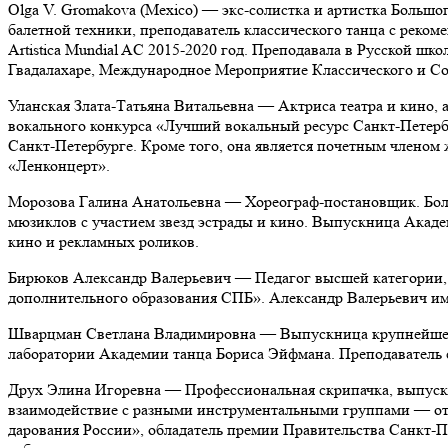
Оlga V. Gromakova (Mexico) — экс-солистка и артистка Большог
балетной техники, преподаватель классического танца c реко
Artistica Mundial AC 2015-2020 год. Преподавала в Русской ш
Гвадалахаре, Международное Мероприятие Классического и Сов
Уланская Злата-Татьяна Витальевна — Актриса театра и кино, 
вокального конкурса «Лучший вокальный ресурс Санкт-Петербу
Санкт-Петербурге. Кроме того, она является почетным членом 
«Ленконцерт».
Морозова Галина Анатольевна — Хореограф-постановщик. Боле
мюзиклов с участием звезд эстрады и кино. Выпускница Академ
кино и рекламных роликов.
Бирюков Александр Валерьевич
— Педагог высшей категории,
дополнительного образования СПБ». Александр Валерьевич им
Шварцман Светлана Владимировна
—
Выпускница крупнейшей
лаборатории Академии танца Бориса Эйфмана. Преподаватель 
Друх Элина Игоревна
— Профессиональная скрипачка, выпускн
взаимодействие с разными инструментальными группами — от
дарования России», обладатель премии Правительства Санкт-П