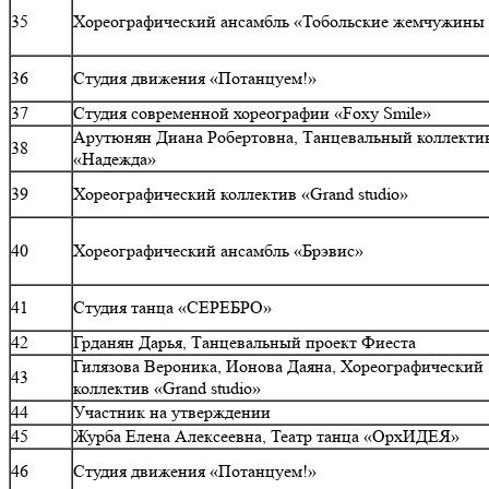
35
Хореографический ансамбль «Тобольские жемчужины
36
Студия движения «Потанцуем!»
37
Студия современной хореографии «Foxy Smile»
Арутюнян Диана Робертовна, Танцевальный коллекти
38
«Надежда»
39
Хореографический коллектив «Grand studio»
40
Хореографический ансамбль «Брэвис»
41
Студия танца «СЕРЕБРО»
42
Грданян Дарья, Танцевальный проект Фиеста
Гилязова Вероника, Ионова Даяна, Хореографический
43
коллектив «Grand studio»
44
Участник на утверждении
45
Журба Елена Алексеевна, Театр танца «ОрхИДЕЯ»
46
Студия движения «Потанцуем!»