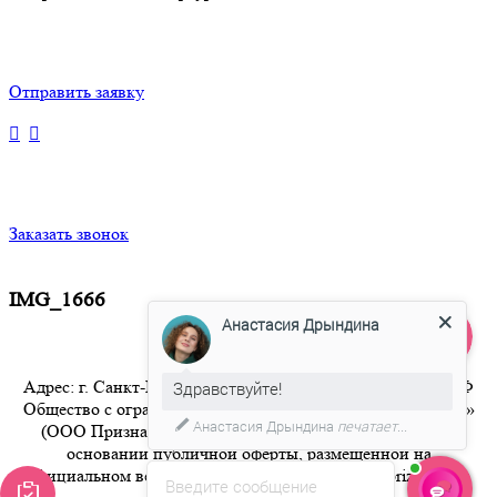
Отправить заявку
Заказать звонок
IMG_1666
Анастасия Дрындина
Адрес: г. Санкт-Петербург 8-800-350-94-36 Бесплатный РФ
Здравствуйте!
Общество с ограниченной ответственностью «Признание»
Анастасия Дрындина
печатает...
(ООО Признание) осуществляет свою деятельность на
основании публичной оферты, размещенной на
официальном веб-сайте компании по адресу artpriznanie.ru
Введите сообщение