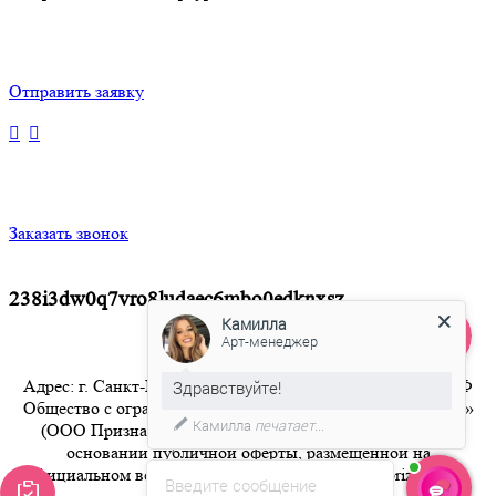
Отправить заявку
Заказать звонок
238i3dw0q7vro8ludaec6mbo0edknxsz
Камилла
Арт-менеджер
Адрес: г. Санкт-Петербург 8-800-350-94-36 Бесплатный РФ
Здравствуйте!
Общество с ограниченной ответственностью «Признание»
Камилла
печатает...
(ООО Признание) осуществляет свою деятельность на
основании публичной оферты, размещенной на
официальном веб-сайте компании по адресу artpriznanie.ru
Введите сообщение