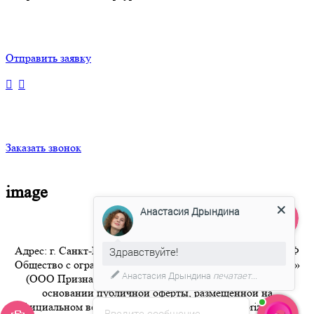
Отправить заявку
Заказать звонок
image
Анастасия Дрындина
Адрес: г. Санкт-Петербург 8-800-350-94-36 Бесплатный РФ
Здравствуйте!
Общество с ограниченной ответственностью «Признание»
Анастасия Дрындина
печатает...
(ООО Признание) осуществляет свою деятельность на
основании публичной оферты, размещенной на
официальном веб-сайте компании по адресу artpriznanie.ru
Введите сообщение