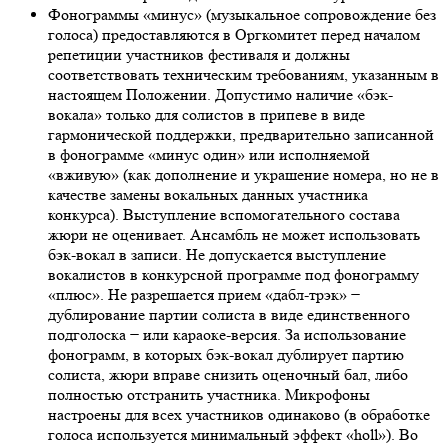
Фонограммы «минус» (музыкальное сопровождение без
голоса) предоставляются в Оргкомитет перед началом
репетиции участников фестиваля и должны
соответствовать техническим требованиям, указанным в
настоящем Положении. Допустимо наличие «бэк-
вокала» только для солистов в припеве в виде
гармонической поддержки, предварительно записанной
в фонограмме «минус один» или исполняемой
«вживую» (как дополнение и украшение номера, но не в
качестве замены вокальных данных участника
конкурса). Выступление вспомогательного состава
жюри не оценивает. Ансамбль не может использовать
бэк-вокал в записи. Не допускается выступление
вокалистов в конкурсной программе под фонограмму
«плюс». Не разрешается прием «дабл-трэк» −
дублирование партии солиста в виде единственного
подголоска − или караоке-версия. За использование
фонограмм, в которых бэк-вокал дублирует партию
солиста, жюри вправе снизить оценочный бал, либо
полностью отстранить участника. Микрофоны
настроены для всех участников одинаково (в обработке
голоса используется минимальный эффект «holl»). Во