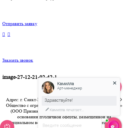
Отправить заявку
Заказать звонок
image-27-12-21-02-42-1
Камилла
Арт-менеджер
Адрес: г. Санкт-Петербург 8-800-350-94-36 Бесплатный РФ
Здравствуйте!
Общество с ограниченной ответственностью «Признание»
Камилла
печатает...
(ООО Признание) осуществляет свою деятельность на
основании публичной оферты, размещенной на
официальном веб-сайте компании по адресу artpriznanie.ru
Введите сообщение