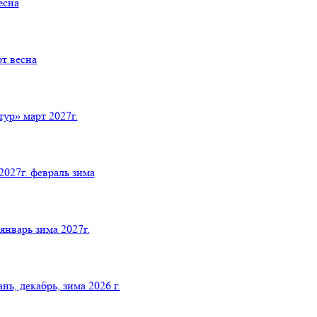
есна
т весна
р» март 2027г.
027г. февраль зима
нварь зима 2027г.
 декабрь, зима 2026 г.