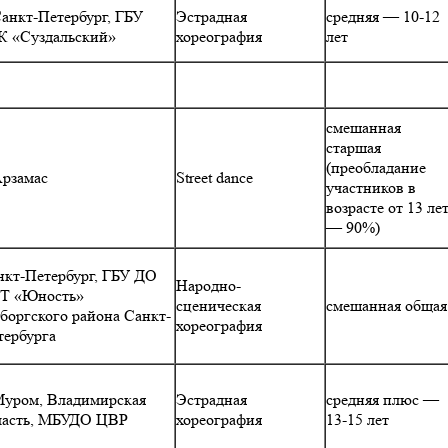
Санкт-Петербург, ГБУ
Эстрадная
средняя — 10-12
К «Суздальский»
хореография
лет
смешанная
старшая
(преобладание
Арзамас
Street dance
участников в
возрасте от 13 ле
— 90%)
нкт-Петербург, ГБУ ДО
Народно-
Т «Юность»
сценическая
смешанная общая
боргского района Санкт-
хореография
тербурга
 Муром, Владимирская
Эстрадная
средняя плюс —
ласть, МБУДО ЦВР
хореография
13-15 лет