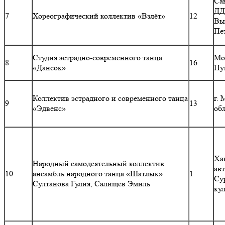
Са
ДД
7
Хореографический коллектив «Взлёт»
12
Вы
Пе
Студия эстрадно-современного танца
Мос
8
16
«Дансок»
Пу
Коллектив эстрадного и современного танца
г.
9
13
«Эдвенс»
об
Ха
Народный самодеятельный коллектив
ав
10
ансамбль народного танца «Шатлык»
1
Су
Султанова Гулия, Салищев Эмиль
ку