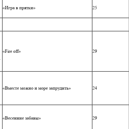
«Игра в прятки»
25
«Fire off»
29
т
«Вместе можно и море запрудить»
24
«Весенние забавы»
29