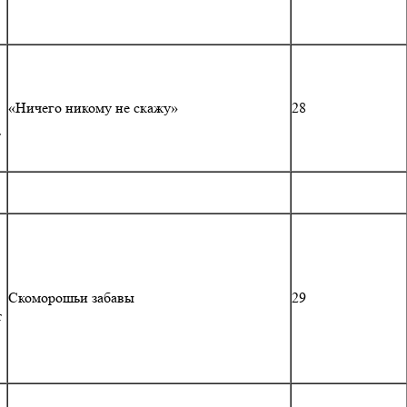
«Ничего никому не скажу»
28
т
Скоморошьи забавы
29
т