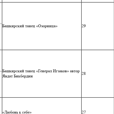
-
Башкирский танец «Озорница»
29
-
Башкирский танец «Генерал Игзаков» автор
28
Явдат Бикбердин
«Любовь к себе»
27