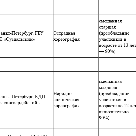
смешанная
старшая
Санкт-Петербург, ГБУ
Эстрадная
(преобладание
К «Суздальский»
хореография
участников в
возрасте от 13 ле
— 90%)
смешанная
младшая
Народно-
(преобладание
 Санкт-Петербург, КДЦ
сценическая
участников в
расногвардейский»
хореография
возрасте до 12 ле
включительно —
90%)