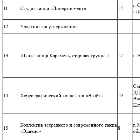
г. 
11
Студия танца «Дивертисмент»
12
«Д
12
Участник на утверждении
13
Школа танца Карамель, старшая группа 1
17
г. 
Са
ДД
14
Хореографический коллектив «Взлёт»
19
Вы
Пе
Коллектив эстрадного и современного танца
г.
15
8
«Эдвенс»
об