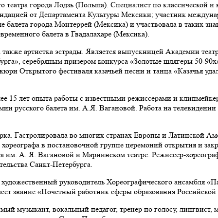
о театра города Лодзь (Польша). Специалист по классической и 
мендацией от Департамента Культуры Мексики; участник междун
коле балета города Монтеррей (Мексика) и участвовала в таких з
ременного балета в Гвадалахаре (Мексика).
 а также артистка эстрады. Является выпускницей Академии теат
рга», серебряным призером конкурса «Золотые шлягеры 50-90х»
жюри Открытого фестиваля казачьей песни и танца «Казачья уда
ее 15 лет опыта работы с известными режиссерами и клипмейке
ии русского балета им. А.Я. Вагановой. Работа на телевидении 
ирка. Гастролировала во многих странах Европы и Латинской А
 хореографа в постановочной группе церемоний открытия и зак
а им. А. Я. Вагановой и Мариинском театре. Режиссер-хореогр
тельства Санкт-Петербурга.
 художественный руководитель Хореографического ансамбля «П
еет звание «Почетный работник сферы образования Российской
мый музыкант, вокальный педагог, тренер по голосу, лингвист,