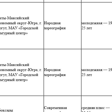
нты-Мансийский
тономный округ-Югра, г.
Народная
молодежная — 19
ргут, МАУ «Городской
хореография
25 лет
льтурный центр»
нты-Мансийский
тономный округ-Югра, г.
Народная
молодежная — 19
ргут, МАУ «Городской
хореография
25 лет
льтурный центр»
Современная
средняя плюс —
боксары