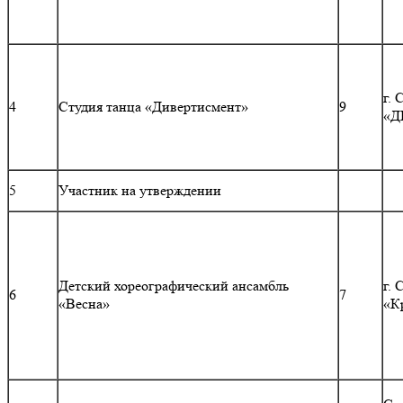
г. 
4
Студия танца «Дивертисмент»
9
«Д
5
Участник на утверждении
Детский хореографический ансамбль
г.
6
7
«Весна»
«К