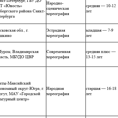
нкт-Петербург, ГБУ ДО
Народно-
Т «Юность»
средняя — 10-12
сценическая
боргского района Санкт-
лет
хореография
тербурга
ковская обл., г.
Эстрадная
младшая — 7-9
шкино
хореография
лет
 Муром, Владимирская
Современная
средняя плюс —
ласть, МБУДО ЦВР
хореография
13-15 лет
нты-Мансийский
тономный округ-Югра, г.
Народная
старшая — 16-18
ргут, МАУ «Городской
хореография
лет
льтурный центр»