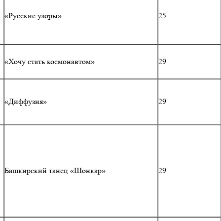
«Русские узоры»
25
«Хочу стать космонавтом»
29
«Диффузия»
29
Башкирский танец «Шонкар»
29