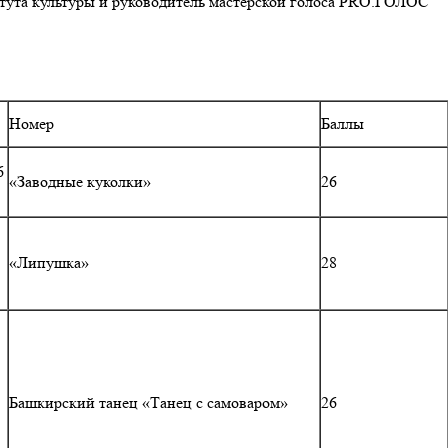
титута культуры и руководитель мастерской голоса PRO.ГОЛОС
Номер
Баллы
6
«Заводные куколки»
26
«Липушка»
28
Башкирский танец «Танец с самоваром»
26