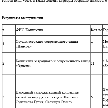
голоса Estill Voice, а также доцент кафедры эстрадно-джазов
Результаты выступлений
#
ФИО/Коллектив
Кол-во
Го
Студия эстрадно-современного танца
Мос
1
7
«Дансок»
Пу
Коллектив эстрадного и современного танца
г.
2
11
«Эдвенс»
об
Ха
Народный самодеятельный коллектив
ав
3
ансамбль народного танца «Шатлык»
5
Су
Султанова Гулия, Салищев Эмиль
ку