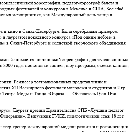
неоклассической хореографии, педагог-хореограф балета и
ародных фестивалей и конкурсов в Мексике и США, Sociedad
наковых мероприятиях, как Международный день танца в
ра и кино в Санкт-Петербурге. Была серебряным призером
 и лауреатом вокального конкурса «Под одним небом» в
ль» в Санкт-Петербурге и солисткой творческого объединения
рами. Занимается постановкой хореографии для телевизионных
с 2000 года: постановки танцев, шоу программ, съемки клипов,
мерики. Режиссёр театрализованных представлений и
рытия XII Всемирного фестиваля молодёжи и студентов и Игр
аф Театра Моды и Танца «Образ». — Обладатель Гран-При
арус». Лауреат премии Правительства СПБ «Лучший педагог
 Федерации». Выпускник ГУКИ, педагогический стаж 18 лет.
 мастер-тренер международной модели развития и реабилитации