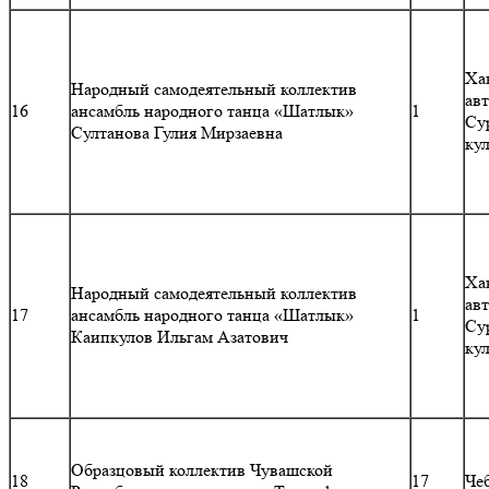
Ха
Народный самодеятельный коллектив
ав
16
ансамбль народного танца «Шатлык»
1
Су
Султанова Гулия Мирзаевна
ку
Ха
Народный самодеятельный коллектив
ав
17
ансамбль народного танца «Шатлык»
1
Су
Каипкулов Ильгам Азатович
ку
Образцовый коллектив Чувашской
18
17
Че