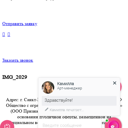
Отправить заявку
Заказать звонок
IMG_2029
Камилла
Арт-менеджер
Адрес: г. Санкт-Петербург 8-800-350-94-36 Бесплатный РФ
Здравствуйте!
Общество с ограниченной ответственностью «Признание»
Камилла
печатает...
(ООО Признание) осуществляет свою деятельность на
основании публичной оферты, размещенной на
официальном веб-сайте компании по адресу artpriznanie.ru
Введите сообщение