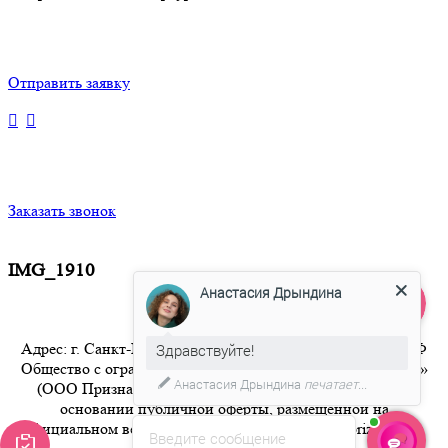
Отправить заявку
Заказать звонок
IMG_1910
Анастасия Дрындина
Адрес: г. Санкт-Петербург 8-800-350-94-36 Бесплатный РФ
Здравствуйте!
Общество с ограниченной ответственностью «Признание»
Анастасия Дрындина
печатает...
(ООО Признание) осуществляет свою деятельность на
основании публичной оферты, размещенной на
официальном веб-сайте компании по адресу artpriznanie.ru
Введите сообщение