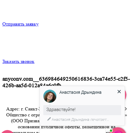
Отправить заявку
Заказать звонок
anyconv.com__636984649250616836-3ca74e55-c2f5-
426b-aa5d-012a84a6c0fb
Анастасия Дрындина
Адрес: г. Санкт-Петербург 8-800-350-94-36 Бесплатный РФ
Здравствуйте!
Общество с ограниченной ответственностью «Признание»
Анастасия Дрындина
печатает...
(ООО Признание) осуществляет свою деятельность на
основании публичной оферты, размещенной на
официальном веб-сайте компании по адресу artpriznanie.ru