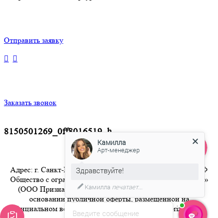
Отправить заявку
Заказать звонок
8150501269_0ff8016519_h
Камилла
Арт-менеджер
Адрес: г. Санкт-Петербург 8-800-350-94-36 Бесплатный РФ
Здравствуйте!
Общество с ограниченной ответственностью «Признание»
Камилла
печатает...
(ООО Признание) осуществляет свою деятельность на
основании публичной оферты, размещенной на
официальном веб-сайте компании по адресу artpriznanie.ru
Введите сообщение