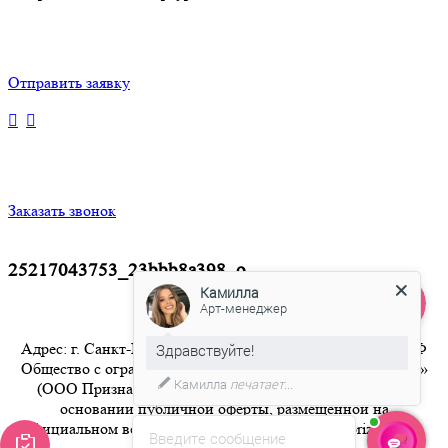
Отправить заявку
Заказать звонок
25217043753_23bbb8a398_o
Камилла
Арт-менеджер
Адрес: г. Санкт-Петербург 8-800-350-94-36 Бесплатный РФ
Здравствуйте!
Общество с ограниченной ответственностью «Признание»
Камилла
печатает...
(ООО Признание) осуществляет свою деятельность на
основании публичной оферты, размещенной на
официальном веб-сайте компании по адресу artpriznanie.ru
Введите сообщение